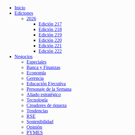
Inicio
Ediciones
2026
Edición 217
Edición 218
Edición 219
Edición 220
Edición 221
Edición 222
Negocios
Especiales
Banca y Finanzas
Economía
Gerencia
Educación Ejecutiva
Personaje de la Semana
Aliado estratégico
Tecnología
Creadores de riqueza
Tendencias
RSE
Sostenibilidad
Opinión
PYMES