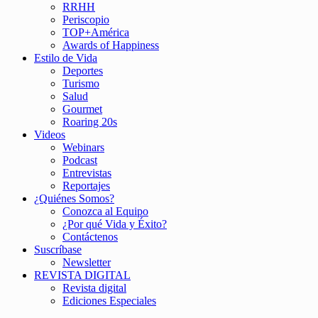
RRHH
Periscopio
TOP+América
Awards of Happiness
Estilo de Vida
Deportes
Turismo
Salud
Gourmet
Roaring 20s
Videos
Webinars
Podcast
Entrevistas
Reportajes
¿Quiénes Somos?
Conozca al Equipo
¿Por qué Vida y Éxito?
Contáctenos
Suscríbase
Newsletter
REVISTA DIGITAL
Revista digital
Ediciones Especiales