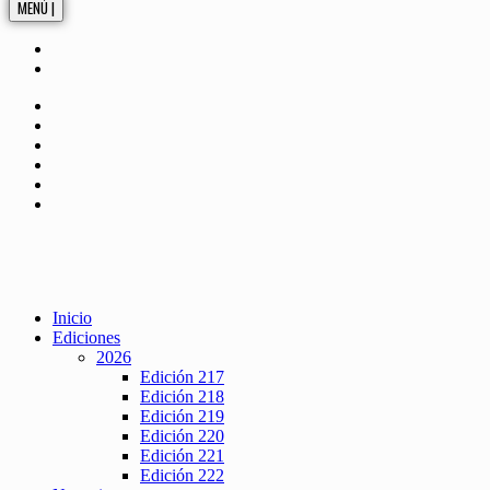
MENÚ |
Inicio
Ediciones
2026
Edición 217
Edición 218
Edición 219
Edición 220
Edición 221
Edición 222