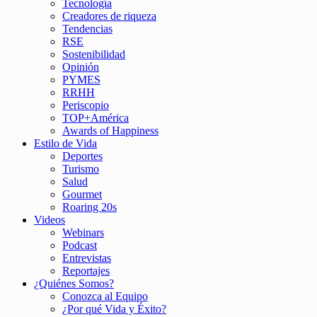
Tecnología
Creadores de riqueza
Tendencias
RSE
Sostenibilidad
Opinión
PYMES
RRHH
Periscopio
TOP+América
Awards of Happiness
Estilo de Vida
Deportes
Turismo
Salud
Gourmet
Roaring 20s
Videos
Webinars
Podcast
Entrevistas
Reportajes
¿Quiénes Somos?
Conozca al Equipo
¿Por qué Vida y Éxito?