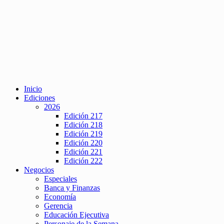
Inicio
Ediciones
2026
Edición 217
Edición 218
Edición 219
Edición 220
Edición 221
Edición 222
Negocios
Especiales
Banca y Finanzas
Economía
Gerencia
Educación Ejecutiva
Personaje de la Semana