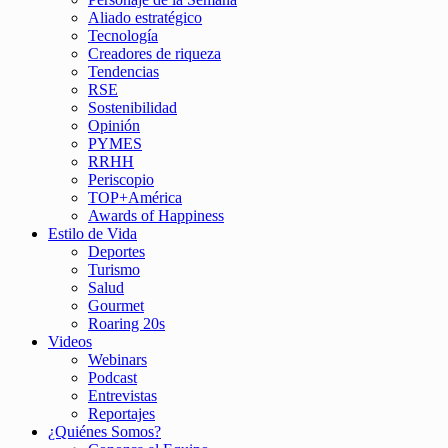
Aliado estratégico
Tecnología
Creadores de riqueza
Tendencias
RSE
Sostenibilidad
Opinión
PYMES
RRHH
Periscopio
TOP+América
Awards of Happiness
Estilo de Vida
Deportes
Turismo
Salud
Gourmet
Roaring 20s
Videos
Webinars
Podcast
Entrevistas
Reportajes
¿Quiénes Somos?