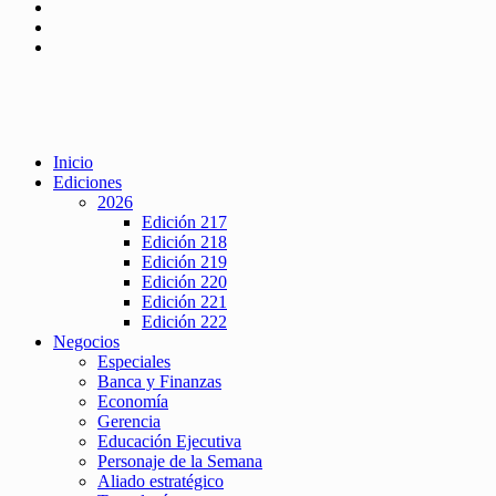
Inicio
Ediciones
2026
Edición 217
Edición 218
Edición 219
Edición 220
Edición 221
Edición 222
Negocios
Especiales
Banca y Finanzas
Economía
Gerencia
Educación Ejecutiva
Personaje de la Semana
Aliado estratégico