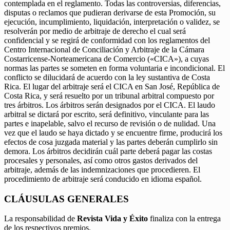
contemplada en el reglamento. Todas las controversias, diferencias,
disputas o reclamos que pudieran derivarse de esta Promoción, su
ejecución, incumplimiento, liquidación, interpretación o validez, se
resolverán por medio de arbitraje de derecho el cual será
confidencial y se regirá de conformidad con los reglamentos del
Centro Internacional de Conciliación y Arbitraje de la Cámara
Costarricense-Norteamericana de Comercio («CICA»), a cuyas
normas las partes se someten en forma voluntaria e incondicional. El
conflicto se dilucidará de acuerdo con la ley sustantiva de Costa
Rica. El lugar del arbitraje será el CICA en San José, República de
Costa Rica, y será resuelto por un tribunal arbitral compuesto por
tres árbitros. Los árbitros serán designados por el CICA. El laudo
arbitral se dictará por escrito, será definitivo, vinculante para las
partes e inapelable, salvo el recurso de revisión o de nulidad. Una
vez que el laudo se haya dictado y se encuentre firme, producirá los
efectos de cosa juzgada material y las partes deberán cumplirlo sin
demora. Los árbitros decidirán cuál parte deberá pagar las costas
procesales y personales, así como otros gastos derivados del
arbitraje, además de las indemnizaciones que procedieren. El
procedimiento de arbitraje será conducido en idioma español.
CLÁUSULAS GENERALES
La responsabilidad de
Revista Vida y Éxito
finaliza con la entrega
de los respectivos premios.