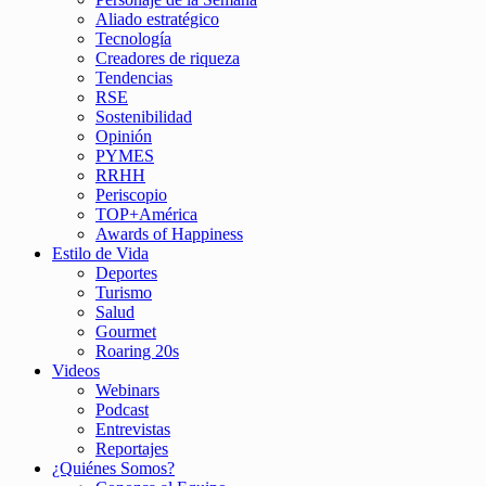
Aliado estratégico
Tecnología
Creadores de riqueza
Tendencias
RSE
Sostenibilidad
Opinión
PYMES
RRHH
Periscopio
TOP+América
Awards of Happiness
Estilo de Vida
Deportes
Turismo
Salud
Gourmet
Roaring 20s
Videos
Webinars
Podcast
Entrevistas
Reportajes
¿Quiénes Somos?