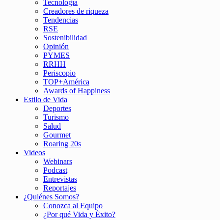
Tecnología
Creadores de riqueza
Tendencias
RSE
Sostenibilidad
Opinión
PYMES
RRHH
Periscopio
TOP+América
Awards of Happiness
Estilo de Vida
Deportes
Turismo
Salud
Gourmet
Roaring 20s
Videos
Webinars
Podcast
Entrevistas
Reportajes
¿Quiénes Somos?
Conozca al Equipo
¿Por qué Vida y Éxito?