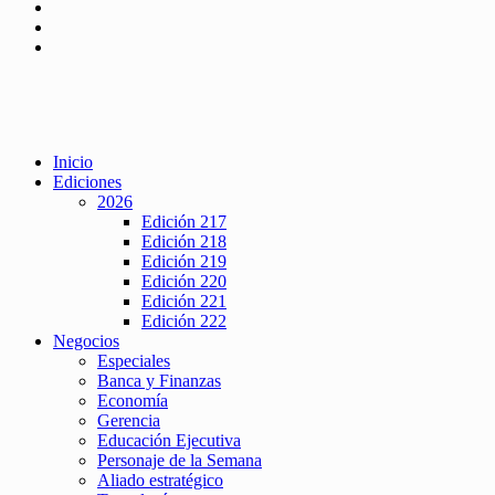
Inicio
Ediciones
2026
Edición 217
Edición 218
Edición 219
Edición 220
Edición 221
Edición 222
Negocios
Especiales
Banca y Finanzas
Economía
Gerencia
Educación Ejecutiva
Personaje de la Semana
Aliado estratégico