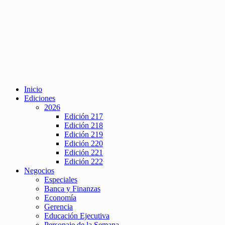
Inicio
Ediciones
2026
Edición 217
Edición 218
Edición 219
Edición 220
Edición 221
Edición 222
Negocios
Especiales
Banca y Finanzas
Economía
Gerencia
Educación Ejecutiva
Personaje de la Semana