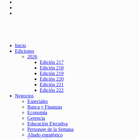
Inicio
Ediciones
2026
Edición 217
Edición 218
Edición 219
Edición 220
Edición 221
Edición 222
Negocios
Especiales
Banca y Finanzas
Economía
Gerencia
Educación Ejecutiva
Personaje de la Semana
Aliado estratégico