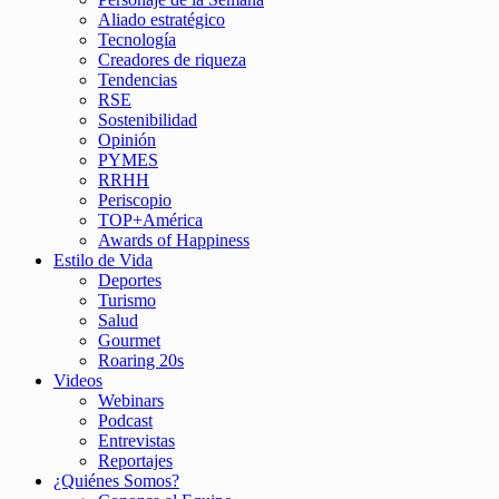
Aliado estratégico
Tecnología
Creadores de riqueza
Tendencias
RSE
Sostenibilidad
Opinión
PYMES
RRHH
Periscopio
TOP+América
Awards of Happiness
Estilo de Vida
Deportes
Turismo
Salud
Gourmet
Roaring 20s
Videos
Webinars
Podcast
Entrevistas
Reportajes
¿Quiénes Somos?