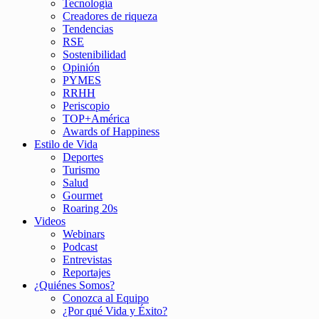
Tecnología
Creadores de riqueza
Tendencias
RSE
Sostenibilidad
Opinión
PYMES
RRHH
Periscopio
TOP+América
Awards of Happiness
Estilo de Vida
Deportes
Turismo
Salud
Gourmet
Roaring 20s
Videos
Webinars
Podcast
Entrevistas
Reportajes
¿Quiénes Somos?
Conozca al Equipo
¿Por qué Vida y Éxito?