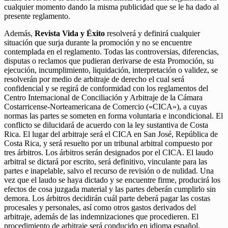
cualquier momento dando la misma publicidad que se le ha dado al
presente reglamento.
Además,
Revista Vida y Éxito
resolverá y definirá cualquier
situación que surja durante la promoción y no se encuentre
contemplada en el reglamento. Todas las controversias, diferencias,
disputas o reclamos que pudieran derivarse de esta Promoción, su
ejecución, incumplimiento, liquidación, interpretación o validez, se
resolverán por medio de arbitraje de derecho el cual será
confidencial y se regirá de conformidad con los reglamentos del
Centro Internacional de Conciliación y Arbitraje de la Cámara
Costarricense-Norteamericana de Comercio («CICA»), a cuyas
normas las partes se someten en forma voluntaria e incondicional. El
conflicto se dilucidará de acuerdo con la ley sustantiva de Costa
Rica. El lugar del arbitraje será el CICA en San José, República de
Costa Rica, y será resuelto por un tribunal arbitral compuesto por
tres árbitros. Los árbitros serán designados por el CICA. El laudo
arbitral se dictará por escrito, será definitivo, vinculante para las
partes e inapelable, salvo el recurso de revisión o de nulidad. Una
vez que el laudo se haya dictado y se encuentre firme, producirá los
efectos de cosa juzgada material y las partes deberán cumplirlo sin
demora. Los árbitros decidirán cuál parte deberá pagar las costas
procesales y personales, así como otros gastos derivados del
arbitraje, además de las indemnizaciones que procedieren. El
procedimiento de arbitraje será conducido en idioma español.