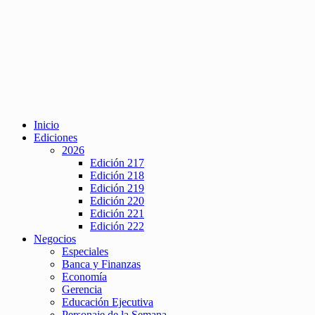
Inicio
Ediciones
2026
Edición 217
Edición 218
Edición 219
Edición 220
Edición 221
Edición 222
Negocios
Especiales
Banca y Finanzas
Economía
Gerencia
Educación Ejecutiva
Personaje de la Semana