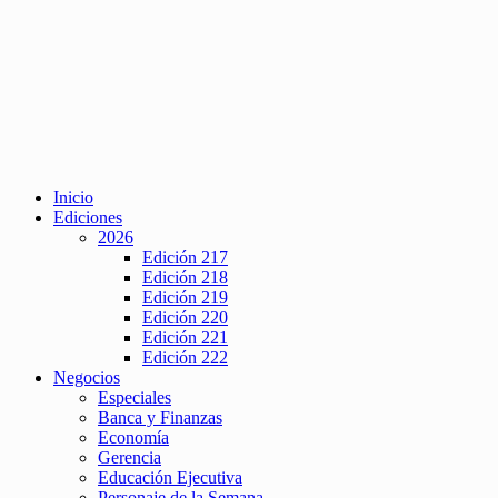
Inicio
Ediciones
2026
Edición 217
Edición 218
Edición 219
Edición 220
Edición 221
Edición 222
Negocios
Especiales
Banca y Finanzas
Economía
Gerencia
Educación Ejecutiva
Personaje de la Semana