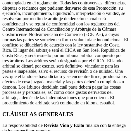
contemplada en el reglamento. Todas las controversias, diferencias,
disputas o reclamos que pudieran derivarse de esta Promoción, su
ejecución, incumplimiento, liquidación, interpretación o validez, se
resolverán por medio de arbitraje de derecho el cual será
confidencial y se regirá de conformidad con los reglamentos del
Centro Internacional de Conciliación y Arbitraje de la Cámara
Costarricense-Norteamericana de Comercio («CICA»), a cuyas
normas las partes se someten en forma voluntaria e incondicional. El
conflicto se dilucidará de acuerdo con la ley sustantiva de Costa
Rica. El lugar del arbitraje será el CICA en San José, República de
Costa Rica, y será resuelto por un tribunal arbitral compuesto por
tres árbitros. Los árbitros serán designados por el CICA. El laudo
arbitral se dictará por escrito, será definitivo, vinculante para las
partes e inapelable, salvo el recurso de revisión o de nulidad. Una
vez que el laudo se haya dictado y se encuentre firme, producirá los
efectos de cosa juzgada material y las partes deberán cumplirlo sin
demora. Los árbitros decidirán cuál parte deberá pagar las costas
procesales y personales, así como otros gastos derivados del
arbitraje, además de las indemnizaciones que procedieren. El
procedimiento de arbitraje será conducido en idioma español.
CLÁUSULAS GENERALES
La responsabilidad de
Revista Vida y Éxito
finaliza con la entrega
de los respectivos premios.