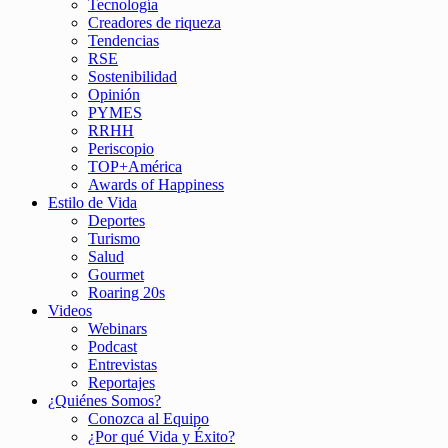
Tecnología
Creadores de riqueza
Tendencias
RSE
Sostenibilidad
Opinión
PYMES
RRHH
Periscopio
TOP+América
Awards of Happiness
Estilo de Vida
Deportes
Turismo
Salud
Gourmet
Roaring 20s
Videos
Webinars
Podcast
Entrevistas
Reportajes
¿Quiénes Somos?
Conozca al Equipo
¿Por qué Vida y Éxito?