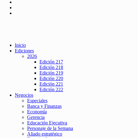
Inicio
Ediciones
2026
Edición 217
Edición 218
Edición 219
Edición 220
Edición 221
Edición 222
Negocios
Especiales
Banca y Finanzas
Economía
Gerencia
Educación Ejecutiva
Personaje de la Semana
Aliado estratégico