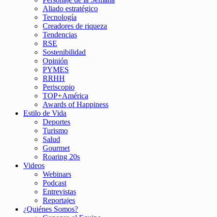
Aliado estratégico
Tecnología
Creadores de riqueza
Tendencias
RSE
Sostenibilidad
Opinión
PYMES
RRHH
Periscopio
TOP+América
Awards of Happiness
Estilo de Vida
Deportes
Turismo
Salud
Gourmet
Roaring 20s
Videos
Webinars
Podcast
Entrevistas
Reportajes
¿Quiénes Somos?