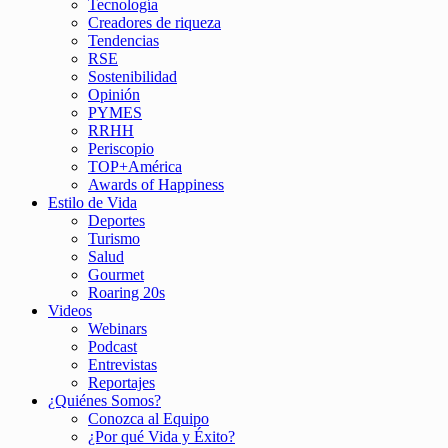
Tecnología
Creadores de riqueza
Tendencias
RSE
Sostenibilidad
Opinión
PYMES
RRHH
Periscopio
TOP+América
Awards of Happiness
Estilo de Vida
Deportes
Turismo
Salud
Gourmet
Roaring 20s
Videos
Webinars
Podcast
Entrevistas
Reportajes
¿Quiénes Somos?
Conozca al Equipo
¿Por qué Vida y Éxito?