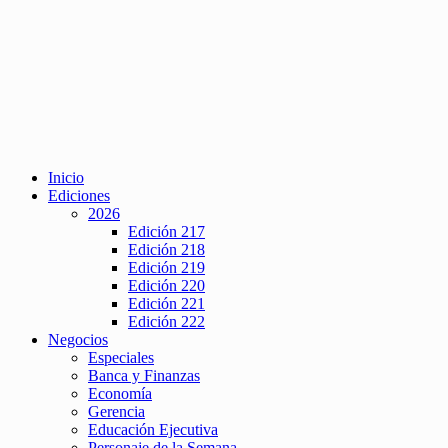
Inicio
Ediciones
2026
Edición 217
Edición 218
Edición 219
Edición 220
Edición 221
Edición 222
Negocios
Especiales
Banca y Finanzas
Economía
Gerencia
Educación Ejecutiva
Personaje de la Semana