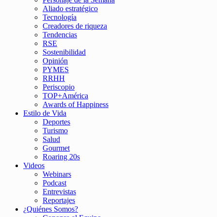
Aliado estratégico
Tecnología
Creadores de riqueza
Tendencias
RSE
Sostenibilidad
Opinión
PYMES
RRHH
Periscopio
TOP+América
Awards of Happiness
Estilo de Vida
Deportes
Turismo
Salud
Gourmet
Roaring 20s
Videos
Webinars
Podcast
Entrevistas
Reportajes
¿Quiénes Somos?