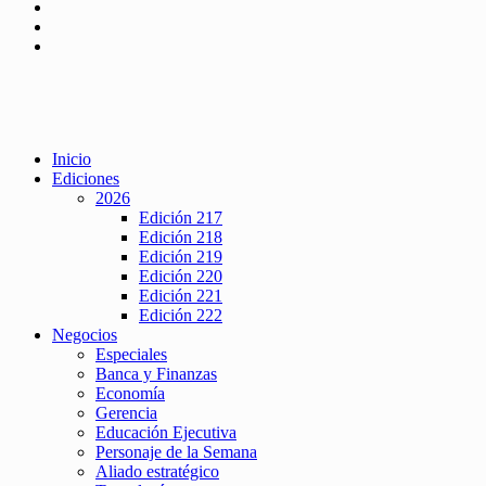
Inicio
Ediciones
2026
Edición 217
Edición 218
Edición 219
Edición 220
Edición 221
Edición 222
Negocios
Especiales
Banca y Finanzas
Economía
Gerencia
Educación Ejecutiva
Personaje de la Semana
Aliado estratégico