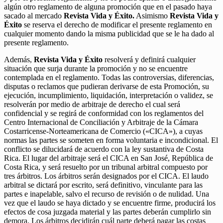
algún otro reglamento de alguna promoción que en el pasado haya
sacado al mercado
Revista Vida y Éxito.
Asimismo
Revista Vida y
Éxito
se reserva el derecho de modificar el presente reglamento en
cualquier momento dando la misma publicidad que se le ha dado al
presente reglamento.
Además,
Revista Vida y Éxito
resolverá y definirá cualquier
situación que surja durante la promoción y no se encuentre
contemplada en el reglamento. Todas las controversias, diferencias,
disputas o reclamos que pudieran derivarse de esta Promoción, su
ejecución, incumplimiento, liquidación, interpretación o validez, se
resolverán por medio de arbitraje de derecho el cual será
confidencial y se regirá de conformidad con los reglamentos del
Centro Internacional de Conciliación y Arbitraje de la Cámara
Costarricense-Norteamericana de Comercio («CICA»), a cuyas
normas las partes se someten en forma voluntaria e incondicional. El
conflicto se dilucidará de acuerdo con la ley sustantiva de Costa
Rica. El lugar del arbitraje será el CICA en San José, República de
Costa Rica, y será resuelto por un tribunal arbitral compuesto por
tres árbitros. Los árbitros serán designados por el CICA. El laudo
arbitral se dictará por escrito, será definitivo, vinculante para las
partes e inapelable, salvo el recurso de revisión o de nulidad. Una
vez que el laudo se haya dictado y se encuentre firme, producirá los
efectos de cosa juzgada material y las partes deberán cumplirlo sin
demora. Los árbitros decidirán cuál parte deberá pagar las costas