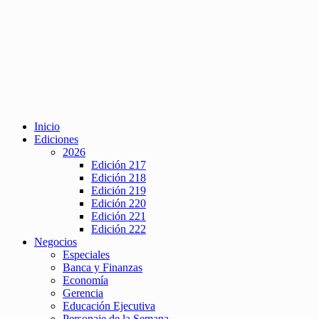
Inicio
Ediciones
2026
Edición 217
Edición 218
Edición 219
Edición 220
Edición 221
Edición 222
Negocios
Especiales
Banca y Finanzas
Economía
Gerencia
Educación Ejecutiva
Personaje de la Semana