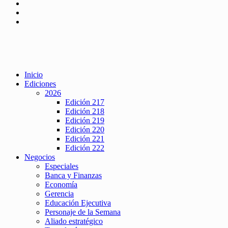
Inicio
Ediciones
2026
Edición 217
Edición 218
Edición 219
Edición 220
Edición 221
Edición 222
Negocios
Especiales
Banca y Finanzas
Economía
Gerencia
Educación Ejecutiva
Personaje de la Semana
Aliado estratégico