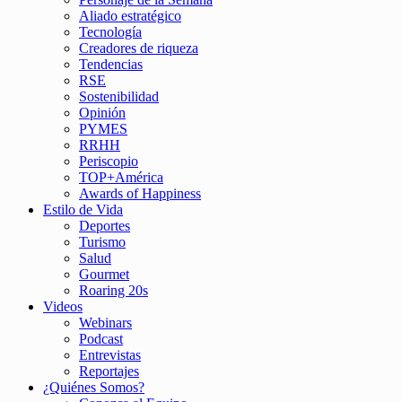
Aliado estratégico
Tecnología
Creadores de riqueza
Tendencias
RSE
Sostenibilidad
Opinión
PYMES
RRHH
Periscopio
TOP+América
Awards of Happiness
Estilo de Vida
Deportes
Turismo
Salud
Gourmet
Roaring 20s
Videos
Webinars
Podcast
Entrevistas
Reportajes
¿Quiénes Somos?