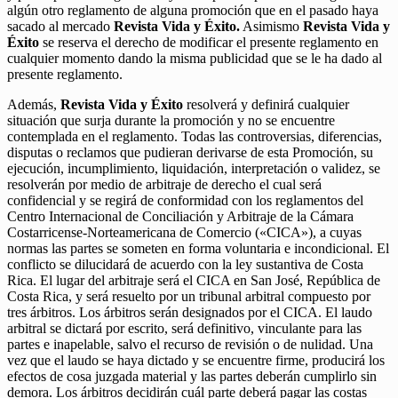
algún otro reglamento de alguna promoción que en el pasado haya
sacado al mercado
Revista Vida y Éxito.
Asimismo
Revista Vida y
Éxito
se reserva el derecho de modificar el presente reglamento en
cualquier momento dando la misma publicidad que se le ha dado al
presente reglamento.
Además,
Revista Vida y Éxito
resolverá y definirá cualquier
situación que surja durante la promoción y no se encuentre
contemplada en el reglamento. Todas las controversias, diferencias,
disputas o reclamos que pudieran derivarse de esta Promoción, su
ejecución, incumplimiento, liquidación, interpretación o validez, se
resolverán por medio de arbitraje de derecho el cual será
confidencial y se regirá de conformidad con los reglamentos del
Centro Internacional de Conciliación y Arbitraje de la Cámara
Costarricense-Norteamericana de Comercio («CICA»), a cuyas
normas las partes se someten en forma voluntaria e incondicional. El
conflicto se dilucidará de acuerdo con la ley sustantiva de Costa
Rica. El lugar del arbitraje será el CICA en San José, República de
Costa Rica, y será resuelto por un tribunal arbitral compuesto por
tres árbitros. Los árbitros serán designados por el CICA. El laudo
arbitral se dictará por escrito, será definitivo, vinculante para las
partes e inapelable, salvo el recurso de revisión o de nulidad. Una
vez que el laudo se haya dictado y se encuentre firme, producirá los
efectos de cosa juzgada material y las partes deberán cumplirlo sin
demora. Los árbitros decidirán cuál parte deberá pagar las costas