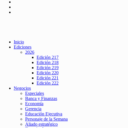
Inicio
Ediciones
2026
Edición 217
Edición 218
Edición 219
Edición 220
Edición 221
Edición 222
Negocios
Especiales
Banca y Finanzas
Economía
Gerencia
Educación Ejecutiva
Personaje de la Semana
Aliado estratégico