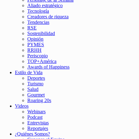
Aliado estratégico
Tecnología
Creadores de riqueza
Tendencias
RSE
Sostenibilidad
Opinión
PYMES
RRHH
Periscopio
TOP+América
Awards of Happiness
Estilo de Vida
Deportes
Turismo
Salud
Gourmet
Roaring 20s
Videos
Webinars
Podcast
Entrevistas
Reportajes
¿Quiénes Somos?