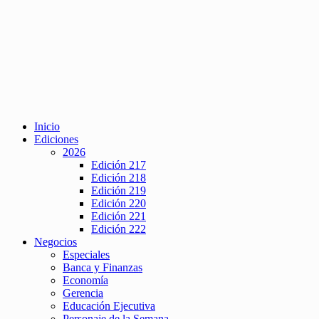
Inicio
Ediciones
2026
Edición 217
Edición 218
Edición 219
Edición 220
Edición 221
Edición 222
Negocios
Especiales
Banca y Finanzas
Economía
Gerencia
Educación Ejecutiva
Personaje de la Semana