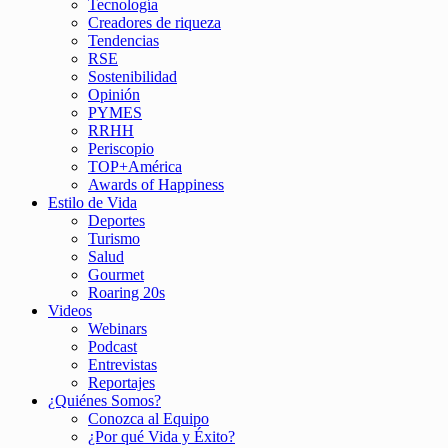
Tecnología
Creadores de riqueza
Tendencias
RSE
Sostenibilidad
Opinión
PYMES
RRHH
Periscopio
TOP+América
Awards of Happiness
Estilo de Vida
Deportes
Turismo
Salud
Gourmet
Roaring 20s
Videos
Webinars
Podcast
Entrevistas
Reportajes
¿Quiénes Somos?
Conozca al Equipo
¿Por qué Vida y Éxito?