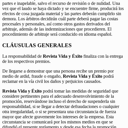
partes e inapelable, salvo el recurso de revisión o de nulidad. Una
vez que el laudo se haya dictado y se encuentre firme, producirá los
efectos de cosa juzgada material y las partes deberán cumplirlo sin
demora. Los árbitros decidirán cuál parte deberá pagar las costas
procesales y personales, así como otros gastos derivados del
arbitraje, además de las indemnizaciones que procedieren. El
procedimiento de arbitraje será conducido en idioma español.
CLÁUSULAS GENERALES
La responsabilidad de
Revista Vida y Éxito
finaliza con la entrega
de los respectivos premios.
De llegarse a demostrar que una persona recibe un premio por
medio de ardid, fraude o engaño,
Revista Vida y Éxito
podrá
reclamar en la vía civil los daños y perjuicios causados.
Revista Vida y Éxito
podrá tomar las medidas de seguridad que
considere pertinentes para el adecuado desenvolvimiento de la
promoción, reservándose incluso el derecho de suspenderla sin
responsabilidad, si se llegar a detectar defraudaciones o cualquier
otra irregularidad, o si se presentara una circunstancia de fuerza
mayor que afecte gravemente los intereses de la empresa. Esta
circunstancia se comunicará por los mismos medios en que se
difundió el presente reglamento y desde esa fecha la promoción