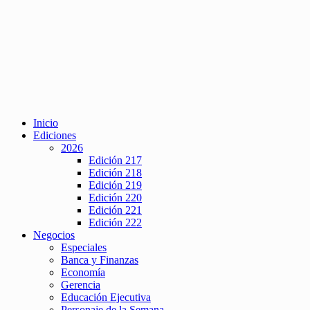
Inicio
Ediciones
2026
Edición 217
Edición 218
Edición 219
Edición 220
Edición 221
Edición 222
Negocios
Especiales
Banca y Finanzas
Economía
Gerencia
Educación Ejecutiva
Personaje de la Semana