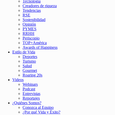
Tecnología
Creadores de riqueza
Tendencias
RSE
Sostenibilidad
Opinión
PYMES
RRHH
Periscopio
TOP+América
Awards of Happiness
Estilo de Vida
Deportes
Turismo
Salud
Gourmet
Roaring 20s
Videos
Webinars
Podcast
Entrevistas
Reportajes
¿Quiénes Somos?
Conozca al Equipo
¿Por qué Vida y Éxito?