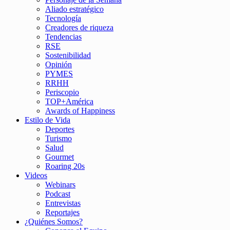
Aliado estratégico
Tecnología
Creadores de riqueza
Tendencias
RSE
Sostenibilidad
Opinión
PYMES
RRHH
Periscopio
TOP+América
Awards of Happiness
Estilo de Vida
Deportes
Turismo
Salud
Gourmet
Roaring 20s
Videos
Webinars
Podcast
Entrevistas
Reportajes
¿Quiénes Somos?