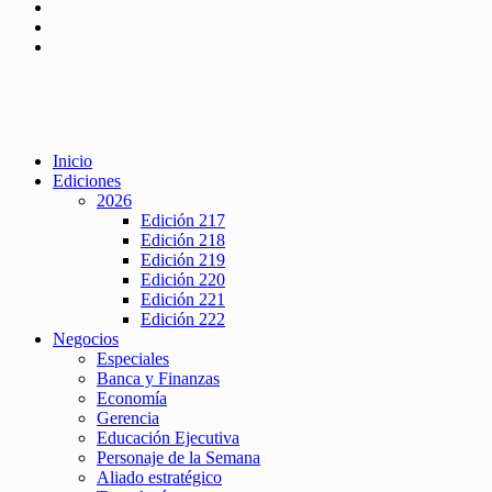
Inicio
Ediciones
2026
Edición 217
Edición 218
Edición 219
Edición 220
Edición 221
Edición 222
Negocios
Especiales
Banca y Finanzas
Economía
Gerencia
Educación Ejecutiva
Personaje de la Semana
Aliado estratégico