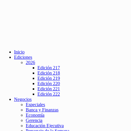
Inicio
Ediciones
2026
Edición 217
Edición 218
Edición 219
Edición 220
Edición 221
Edición 222
Negocios
Especiales
Banca y Finanzas
Economía
Gerencia
Educación Ejecutiva
Personaje de la Semana