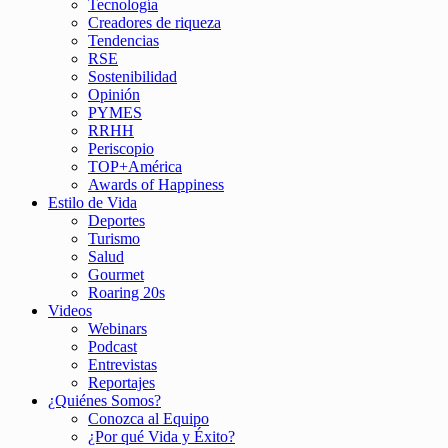
Tecnología
Creadores de riqueza
Tendencias
RSE
Sostenibilidad
Opinión
PYMES
RRHH
Periscopio
TOP+América
Awards of Happiness
Estilo de Vida
Deportes
Turismo
Salud
Gourmet
Roaring 20s
Videos
Webinars
Podcast
Entrevistas
Reportajes
¿Quiénes Somos?
Conozca al Equipo
¿Por qué Vida y Éxito?