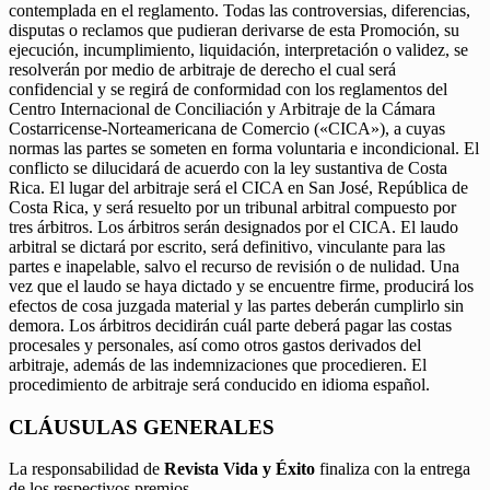
contemplada en el reglamento. Todas las controversias, diferencias,
disputas o reclamos que pudieran derivarse de esta Promoción, su
ejecución, incumplimiento, liquidación, interpretación o validez, se
resolverán por medio de arbitraje de derecho el cual será
confidencial y se regirá de conformidad con los reglamentos del
Centro Internacional de Conciliación y Arbitraje de la Cámara
Costarricense-Norteamericana de Comercio («CICA»), a cuyas
normas las partes se someten en forma voluntaria e incondicional. El
conflicto se dilucidará de acuerdo con la ley sustantiva de Costa
Rica. El lugar del arbitraje será el CICA en San José, República de
Costa Rica, y será resuelto por un tribunal arbitral compuesto por
tres árbitros. Los árbitros serán designados por el CICA. El laudo
arbitral se dictará por escrito, será definitivo, vinculante para las
partes e inapelable, salvo el recurso de revisión o de nulidad. Una
vez que el laudo se haya dictado y se encuentre firme, producirá los
efectos de cosa juzgada material y las partes deberán cumplirlo sin
demora. Los árbitros decidirán cuál parte deberá pagar las costas
procesales y personales, así como otros gastos derivados del
arbitraje, además de las indemnizaciones que procedieren. El
procedimiento de arbitraje será conducido en idioma español.
CLÁUSULAS GENERALES
La responsabilidad de
Revista Vida y Éxito
finaliza con la entrega
de los respectivos premios.