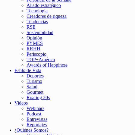
Aliado estratégico
Tecnología
Creadores de riqueza
Tendencias
RSE
Sostenibilidad
Opinión
PYMES
RRHH
Periscopio
TOP+América
Awards of Happiness
Estilo de Vida
Deportes
Turismo
Salud
Gourmet
Roaring 20s
Videos
Webinars
Podcast
Entrevistas
Reportajes
¿Quiénes Somos?