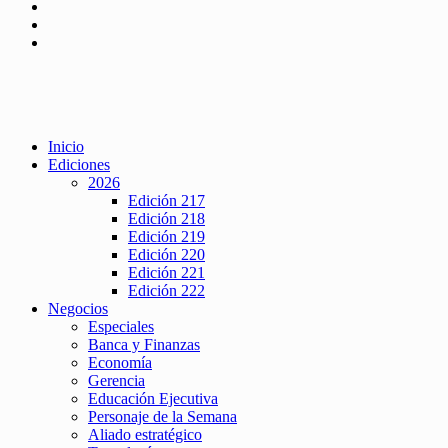
Inicio
Ediciones
2026
Edición 217
Edición 218
Edición 219
Edición 220
Edición 221
Edición 222
Negocios
Especiales
Banca y Finanzas
Economía
Gerencia
Educación Ejecutiva
Personaje de la Semana
Aliado estratégico