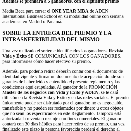
Además se premiará a 5 ganadores, con el siguiente premio
Media Beca para cursar el
ONE YEAR MBA
de ADEN
International Business School en su modalidad online con semana
académica en Madrid o Panamá.
SOBRE LA ENTREGA DEL PREMIO Y LA
INTRASNFERIBILIDAD DEL MISMO
Una vez realizado el sorteo e identificados los ganadores,
Revista
Vida y Éxito
SE COMUNICARÁ CON LOS GANADORES,
para informarles cómo hacer efectivo su premio.
Además, para poderlo retirar deberán contar con el documento de
identidad vigente y firmar un documento de aceptación donde son
garantes de haber leído y entendido el presente reglamento y las
condiciones aquí estipuladas. Al ganador de la PROMOCIÓN
Máster de los negocios con Vida y Éxito y ADEN
, se le dará
difusión en la Revista Vida y Éxito y en las redes sociales. El premio
únicamente puede ser disfrutado por el ganador, no es negociable,
transferible y no pueden ser reclamados por dinero u otros objetos
que no sean los especificados en este Reglamento. Tampoco está
autorizada la reventa o recanje con fines comerciales. El ganador
contará con 30 días hábiles para hacer retiro de su premio, una vez
finalizado este plazo la persona favorecida perderá el derecho al