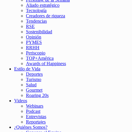
Aliado estratégico
Tecnología
Creadores de riqueza
Tendencias
RSE
Sostenibilidad
Opinión
PYMES
RRHH
Periscopio
TOP+América
Awards of Happiness
Estilo de Vida
Deportes
Turismo
Salud
Gourmet
Roaring 20s
Videos
Webinars
Podcast
Entrevistas
Reportajes
¿Quiénes Somos?