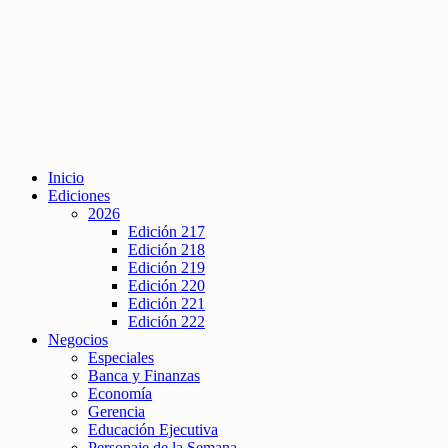
Inicio
Ediciones
2026
Edición 217
Edición 218
Edición 219
Edición 220
Edición 221
Edición 222
Negocios
Especiales
Banca y Finanzas
Economía
Gerencia
Educación Ejecutiva
Personaje de la Semana