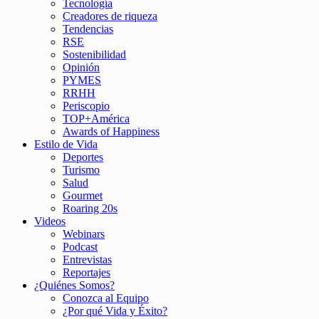
Tecnología
Creadores de riqueza
Tendencias
RSE
Sostenibilidad
Opinión
PYMES
RRHH
Periscopio
TOP+América
Awards of Happiness
Estilo de Vida
Deportes
Turismo
Salud
Gourmet
Roaring 20s
Videos
Webinars
Podcast
Entrevistas
Reportajes
¿Quiénes Somos?
Conozca al Equipo
¿Por qué Vida y Éxito?