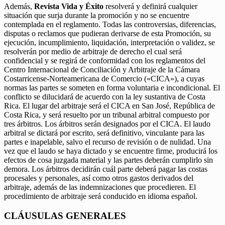
Además,
Revista Vida y Éxito
resolverá y definirá cualquier
situación que surja durante la promoción y no se encuentre
contemplada en el reglamento. Todas las controversias, diferencias,
disputas o reclamos que pudieran derivarse de esta Promoción, su
ejecución, incumplimiento, liquidación, interpretación o validez, se
resolverán por medio de arbitraje de derecho el cual será
confidencial y se regirá de conformidad con los reglamentos del
Centro Internacional de Conciliación y Arbitraje de la Cámara
Costarricense-Norteamericana de Comercio («CICA»), a cuyas
normas las partes se someten en forma voluntaria e incondicional. El
conflicto se dilucidará de acuerdo con la ley sustantiva de Costa
Rica. El lugar del arbitraje será el CICA en San José, República de
Costa Rica, y será resuelto por un tribunal arbitral compuesto por
tres árbitros. Los árbitros serán designados por el CICA. El laudo
arbitral se dictará por escrito, será definitivo, vinculante para las
partes e inapelable, salvo el recurso de revisión o de nulidad. Una
vez que el laudo se haya dictado y se encuentre firme, producirá los
efectos de cosa juzgada material y las partes deberán cumplirlo sin
demora. Los árbitros decidirán cuál parte deberá pagar las costas
procesales y personales, así como otros gastos derivados del
arbitraje, además de las indemnizaciones que procedieren. El
procedimiento de arbitraje será conducido en idioma español.
CLÁUSULAS GENERALES