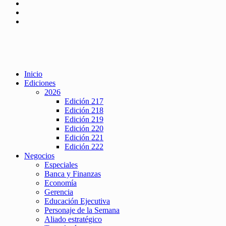
Inicio
Ediciones
2026
Edición 217
Edición 218
Edición 219
Edición 220
Edición 221
Edición 222
Negocios
Especiales
Banca y Finanzas
Economía
Gerencia
Educación Ejecutiva
Personaje de la Semana
Aliado estratégico