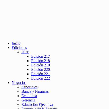
Inicio
Ediciones
2026
Edición 217
Edición 218
Edición 219
Edición 220
Edición 221
Edición 222
Negocios
Especiales
Banca y Finanzas
Economía
Gerencia
Educación Ejecutiva
Personaje de la Semana