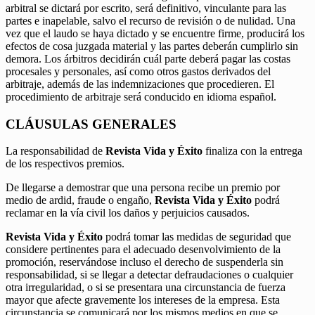
arbitral se dictará por escrito, será definitivo, vinculante para las
partes e inapelable, salvo el recurso de revisión o de nulidad. Una
vez que el laudo se haya dictado y se encuentre firme, producirá los
efectos de cosa juzgada material y las partes deberán cumplirlo sin
demora. Los árbitros decidirán cuál parte deberá pagar las costas
procesales y personales, así como otros gastos derivados del
arbitraje, además de las indemnizaciones que procedieren. El
procedimiento de arbitraje será conducido en idioma español.
CLÁUSULAS GENERALES
La responsabilidad de
Revista Vida y Éxito
finaliza con la entrega
de los respectivos premios.
De llegarse a demostrar que una persona recibe un premio por
medio de ardid, fraude o engaño,
Revista Vida y Éxito
podrá
reclamar en la vía civil los daños y perjuicios causados.
Revista Vida y Éxito
podrá tomar las medidas de seguridad que
considere pertinentes para el adecuado desenvolvimiento de la
promoción, reservándose incluso el derecho de suspenderla sin
responsabilidad, si se llegar a detectar defraudaciones o cualquier
otra irregularidad, o si se presentara una circunstancia de fuerza
mayor que afecte gravemente los intereses de la empresa. Esta
circunstancia se comunicará por los mismos medios en que se