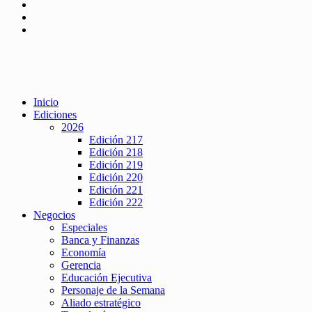
Inicio
Ediciones
2026
Edición 217
Edición 218
Edición 219
Edición 220
Edición 221
Edición 222
Negocios
Especiales
Banca y Finanzas
Economía
Gerencia
Educación Ejecutiva
Personaje de la Semana
Aliado estratégico