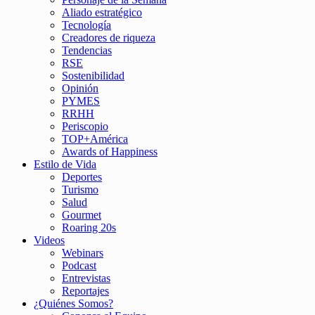
Aliado estratégico
Tecnología
Creadores de riqueza
Tendencias
RSE
Sostenibilidad
Opinión
PYMES
RRHH
Periscopio
TOP+América
Awards of Happiness
Estilo de Vida
Deportes
Turismo
Salud
Gourmet
Roaring 20s
Videos
Webinars
Podcast
Entrevistas
Reportajes
¿Quiénes Somos?