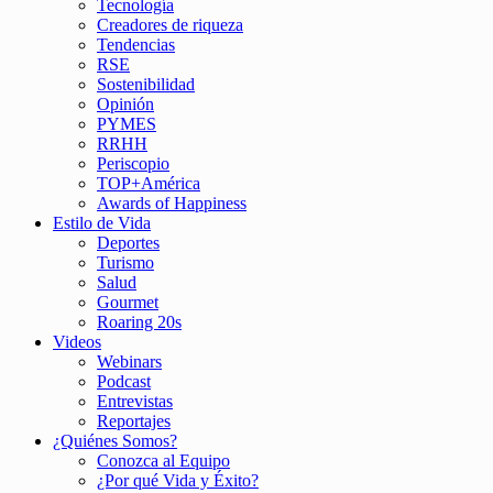
Tecnología
Creadores de riqueza
Tendencias
RSE
Sostenibilidad
Opinión
PYMES
RRHH
Periscopio
TOP+América
Awards of Happiness
Estilo de Vida
Deportes
Turismo
Salud
Gourmet
Roaring 20s
Videos
Webinars
Podcast
Entrevistas
Reportajes
¿Quiénes Somos?
Conozca al Equipo
¿Por qué Vida y Éxito?