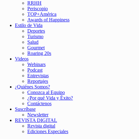
RRHH
Periscopio
TOP+América
Awards of Happiness
Estilo de Vida
Deportes
Turismo
Salud
Gourmet
Roaring 20s
Videos
Webinars
Podcast
Entrevistas
Reportajes
¿Quiénes Somos?
Conozca al Equipo
¿Por qué Vida y Éxito?
Contáctenos
Suscríbase
Newsletter
REVISTA DIGITAL
Revista digital
Ediciones Especiales