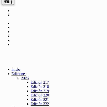
MENÚ |
Inicio
Ediciones
2026
Edición 217
Edición 218
Edición 219
Edición 220
Edición 221
Edición 222