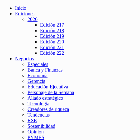
Inicio
Ediciones
2026
Edición 217
Edición 218
Edición 219
Edición 220
Edición 221
Edición 222
Negocios
Especiales
Banca y Finanzas
Economía
Gerencia
Educación Ejecutiva
Personaje de la Semana
Aliado estratégico
Tecnología
Creadores de riqueza
Tendencias
RSE
Sostenibilidad
Opinión
PYMES