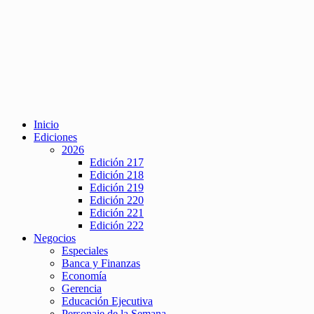
Inicio
Ediciones
2026
Edición 217
Edición 218
Edición 219
Edición 220
Edición 221
Edición 222
Negocios
Especiales
Banca y Finanzas
Economía
Gerencia
Educación Ejecutiva
Personaje de la Semana