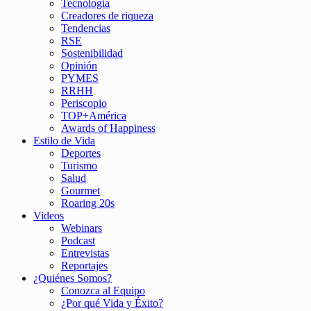
Tecnología
Creadores de riqueza
Tendencias
RSE
Sostenibilidad
Opinión
PYMES
RRHH
Periscopio
TOP+América
Awards of Happiness
Estilo de Vida
Deportes
Turismo
Salud
Gourmet
Roaring 20s
Videos
Webinars
Podcast
Entrevistas
Reportajes
¿Quiénes Somos?
Conozca al Equipo
¿Por qué Vida y Éxito?