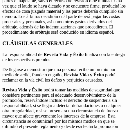
partes e inapelable, salvo el recurso de revisión o de nulidad. Una
vez que el laudo se haya dictado y se encuentre firme, producirá los
efectos de cosa juzgada material y las partes deberán cumplirlo sin
demora. Los árbitros decidirán cuál parte deberá pagar las costas
procesales y personales, así como otros gastos derivados del
arbitraje, además de las indemnizaciones que procedieren. El
procedimiento de arbitraje será conducido en idioma español.
CLÁUSULAS GENERALES
La responsabilidad de
Revista Vida y Éxito
finaliza con la entrega
de los respectivos premios.
De llegarse a demostrar que una persona recibe un premio por
medio de ardid, fraude o engaño,
Revista Vida y Éxito
podrá
reclamar en la vía civil los daños y perjuicios causados.
Revista Vida y Éxito
podrá tomar las medidas de seguridad que
considere pertinentes para el adecuado desenvolvimiento de la
promoción, reservándose incluso el derecho de suspenderla sin
responsabilidad, si se llegar a detectar defraudaciones o cualquier
otra irregularidad, o si se presentara una circunstancia de fuerza
mayor que afecte gravemente los intereses de la empresa. Esta
circunstancia se comunicará por los mismos medios en que se
difundió el presente reglamento y desde esa fecha la promoción