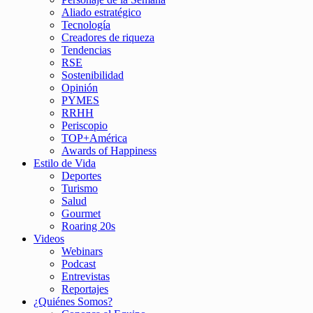
Aliado estratégico
Tecnología
Creadores de riqueza
Tendencias
RSE
Sostenibilidad
Opinión
PYMES
RRHH
Periscopio
TOP+América
Awards of Happiness
Estilo de Vida
Deportes
Turismo
Salud
Gourmet
Roaring 20s
Videos
Webinars
Podcast
Entrevistas
Reportajes
¿Quiénes Somos?