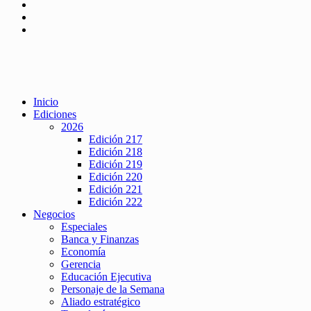
Inicio
Ediciones
2026
Edición 217
Edición 218
Edición 219
Edición 220
Edición 221
Edición 222
Negocios
Especiales
Banca y Finanzas
Economía
Gerencia
Educación Ejecutiva
Personaje de la Semana
Aliado estratégico