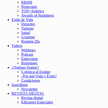
RRHH
Periscopio
TOP+América
Awards of Happiness
Estilo de Vida
Deportes
Turismo
Salud
Gourmet
Roaring 20s
Videos
Webinars
Podcast
Entrevistas
Reportajes
¿Quiénes Somos?
Conozca al Equipo
¿Por qué Vida y Éxito?
Contáctenos
Suscríbase
Newsletter
REVISTA DIGITAL
Revista digital
Ediciones Especiales