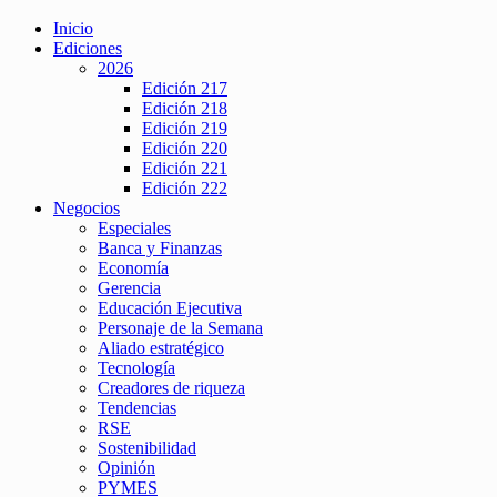
Inicio
Ediciones
2026
Edición 217
Edición 218
Edición 219
Edición 220
Edición 221
Edición 222
Negocios
Especiales
Banca y Finanzas
Economía
Gerencia
Educación Ejecutiva
Personaje de la Semana
Aliado estratégico
Tecnología
Creadores de riqueza
Tendencias
RSE
Sostenibilidad
Opinión
PYMES