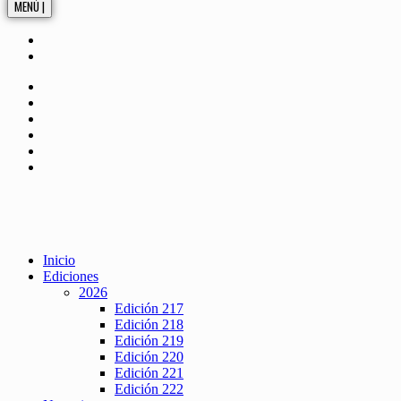
MENÚ |
Inicio
Ediciones
2026
Edición 217
Edición 218
Edición 219
Edición 220
Edición 221
Edición 222