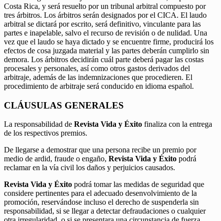
Costa Rica, y será resuelto por un tribunal arbitral compuesto por
tres árbitros. Los árbitros serán designados por el CICA. El laudo
arbitral se dictará por escrito, será definitivo, vinculante para las
partes e inapelable, salvo el recurso de revisión o de nulidad. Una
vez que el laudo se haya dictado y se encuentre firme, producirá los
efectos de cosa juzgada material y las partes deberán cumplirlo sin
demora. Los árbitros decidirán cuál parte deberá pagar las costas
procesales y personales, así como otros gastos derivados del
arbitraje, además de las indemnizaciones que procedieren. El
procedimiento de arbitraje será conducido en idioma español.
CLÁUSULAS GENERALES
La responsabilidad de
Revista Vida y Éxito
finaliza con la entrega
de los respectivos premios.
De llegarse a demostrar que una persona recibe un premio por
medio de ardid, fraude o engaño,
Revista Vida y Éxito
podrá
reclamar en la vía civil los daños y perjuicios causados.
Revista Vida y Éxito
podrá tomar las medidas de seguridad que
considere pertinentes para el adecuado desenvolvimiento de la
promoción, reservándose incluso el derecho de suspenderla sin
responsabilidad, si se llegar a detectar defraudaciones o cualquier
otra irregularidad, o si se presentara una circunstancia de fuerza