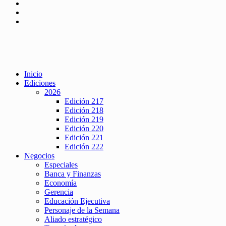
Inicio
Ediciones
2026
Edición 217
Edición 218
Edición 219
Edición 220
Edición 221
Edición 222
Negocios
Especiales
Banca y Finanzas
Economía
Gerencia
Educación Ejecutiva
Personaje de la Semana
Aliado estratégico