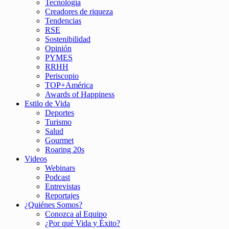
Tecnología
Creadores de riqueza
Tendencias
RSE
Sostenibilidad
Opinión
PYMES
RRHH
Periscopio
TOP+América
Awards of Happiness
Estilo de Vida
Deportes
Turismo
Salud
Gourmet
Roaring 20s
Videos
Webinars
Podcast
Entrevistas
Reportajes
¿Quiénes Somos?
Conozca al Equipo
¿Por qué Vida y Éxito?