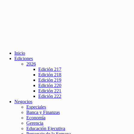
Inicio
Ediciones
2026
Edición 217
Edición 218
Edición 219
Edición 220
Edición 221
Edición 222
Negocios
Especiales
Banca y Finanzas
Economía
Gerencia
Educación Ejecutiva
Personaje de la Semana