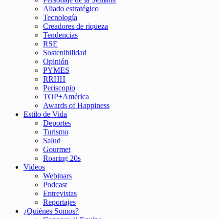
Aliado estratégico
Tecnología
Creadores de riqueza
Tendencias
RSE
Sostenibilidad
Opinión
PYMES
RRHH
Periscopio
TOP+América
Awards of Happiness
Estilo de Vida
Deportes
Turismo
Salud
Gourmet
Roaring 20s
Videos
Webinars
Podcast
Entrevistas
Reportajes
¿Quiénes Somos?