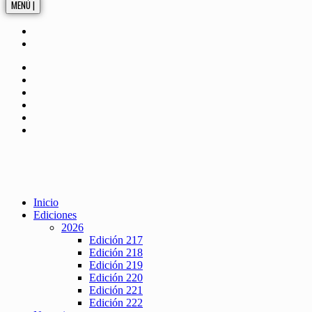
MENÚ |
Inicio
Ediciones
2026
Edición 217
Edición 218
Edición 219
Edición 220
Edición 221
Edición 222