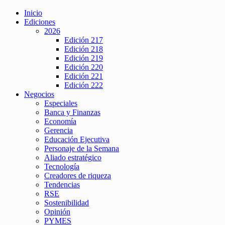
Inicio
Ediciones
2026
Edición 217
Edición 218
Edición 219
Edición 220
Edición 221
Edición 222
Negocios
Especiales
Banca y Finanzas
Economía
Gerencia
Educación Ejecutiva
Personaje de la Semana
Aliado estratégico
Tecnología
Creadores de riqueza
Tendencias
RSE
Sostenibilidad
Opinión
PYMES