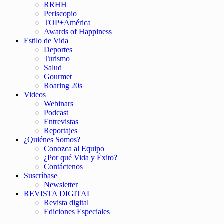
RRHH
Periscopio
TOP+América
Awards of Happiness
Estilo de Vida
Deportes
Turismo
Salud
Gourmet
Roaring 20s
Videos
Webinars
Podcast
Entrevistas
Reportajes
¿Quiénes Somos?
Conozca al Equipo
¿Por qué Vida y Éxito?
Contáctenos
Suscríbase
Newsletter
REVISTA DIGITAL
Revista digital
Ediciones Especiales