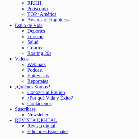
RRHH
Periscopio
TOP+América
Awards of Happiness
Estilo de Vida
Deportes
Turismo
Salud
Gourmet
Roaring 20s
Videos
Webinars
Podcast
Entrevistas
Reportajes
¿Quiénes Somos?
Conozca al Equipo
¿Por qué Vida y Éxito?
Contáctenos
Suscríbase
Newsletter
REVISTA DIGITAL
Revista digital
Ediciones Especiales