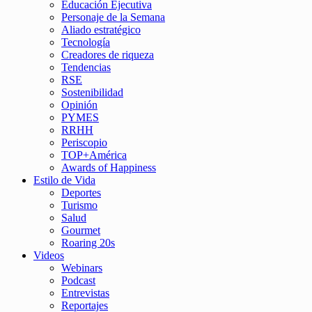
Educación Ejecutiva
Personaje de la Semana
Aliado estratégico
Tecnología
Creadores de riqueza
Tendencias
RSE
Sostenibilidad
Opinión
PYMES
RRHH
Periscopio
TOP+América
Awards of Happiness
Estilo de Vida
Deportes
Turismo
Salud
Gourmet
Roaring 20s
Videos
Webinars
Podcast
Entrevistas
Reportajes