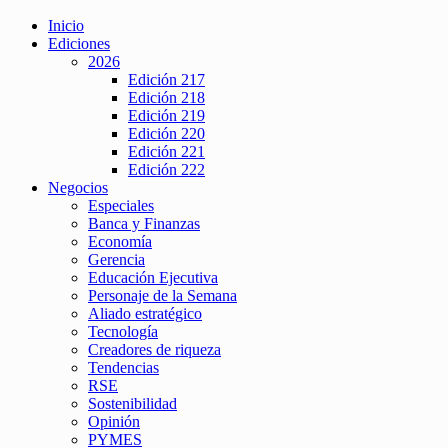
Inicio
Ediciones
2026
Edición 217
Edición 218
Edición 219
Edición 220
Edición 221
Edición 222
Negocios
Especiales
Banca y Finanzas
Economía
Gerencia
Educación Ejecutiva
Personaje de la Semana
Aliado estratégico
Tecnología
Creadores de riqueza
Tendencias
RSE
Sostenibilidad
Opinión
PYMES