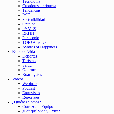
Tecnología
Creadores de riqueza
Tendencias
RSE
Sostenibilidad
Opinión
PYMES
RRHH
Periscopio
TOP+América
Awards of Happiness
Estilo de Vida
Deportes
Turismo
Salud
Gourmet
Roaring 20s
Videos
Webinars
Podcast
Entrevistas
Reportajes
¿Quiénes Somos?
Conozca al Equipo
¿Por qué Vida y Éxito?