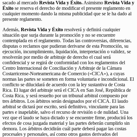
sacado al mercado
Revista Vida y Éxito.
Asimismo
Revista Vida y
Éxito
se reserva el derecho de modificar el presente reglamento en
cualquier momento dando la misma publicidad que se le ha dado al
presente reglamento.
Además,
Revista Vida y Éxito
resolverá y definirá cualquier
situación que surja durante la promoción y no se encuentre
contemplada en el reglamento. Todas las controversias, diferencias,
disputas o reclamos que pudieran derivarse de esta Promoción, su
ejecución, incumplimiento, liquidación, interpretación o validez, se
resolverán por medio de arbitraje de derecho el cual será
confidencial y se regirá de conformidad con los reglamentos del
Centro Internacional de Conciliación y Arbitraje de la Cámara
Costarricense-Norteamericana de Comercio («CICA»), a cuyas
normas las partes se someten en forma voluntaria e incondicional. El
conflicto se dilucidará de acuerdo con la ley sustantiva de Costa
Rica. El lugar del arbitraje será el CICA en San José, República de
Costa Rica, y será resuelto por un tribunal arbitral compuesto por
tres árbitros. Los árbitros serán designados por el CICA. El laudo
arbitral se dictará por escrito, será definitivo, vinculante para las
partes e inapelable, salvo el recurso de revisión o de nulidad. Una
vez que el laudo se haya dictado y se encuentre firme, producirá los
efectos de cosa juzgada material y las partes deberán cumplirlo sin
demora. Los árbitros decidirán cuál parte deberá pagar las costas
procesales y personales, así como otros gastos derivados del