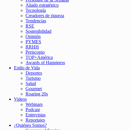
Aliado estratégico
Tecnología
Creadores de riqueza
Tendencias
RSE
Sostenibilidad
Opinión
PYMES
RRHH
Periscopio
TOP+América
Awards of Happiness
Estilo de Vida
Deportes
Turismo
Salud
Gourmet
Roaring 20s
Videos
Webinars
Podcast
Entrevistas
Reportajes
¿Quiénes Somos?