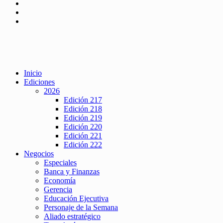
Inicio
Ediciones
2026
Edición 217
Edición 218
Edición 219
Edición 220
Edición 221
Edición 222
Negocios
Especiales
Banca y Finanzas
Economía
Gerencia
Educación Ejecutiva
Personaje de la Semana
Aliado estratégico