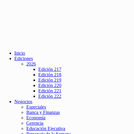
Inicio
Ediciones
2026
Edición 217
Edición 218
Edición 219
Edición 220
Edición 221
Edición 222
Negocios
Especiales
Banca y Finanzas
Economía
Gerencia
Educación Ejecutiva
Personaje de la Semana