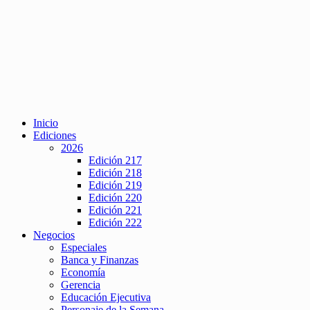
Inicio
Ediciones
2026
Edición 217
Edición 218
Edición 219
Edición 220
Edición 221
Edición 222
Negocios
Especiales
Banca y Finanzas
Economía
Gerencia
Educación Ejecutiva
Personaje de la Semana