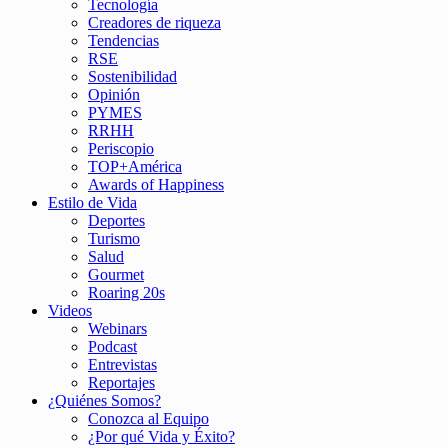
Tecnología
Creadores de riqueza
Tendencias
RSE
Sostenibilidad
Opinión
PYMES
RRHH
Periscopio
TOP+América
Awards of Happiness
Estilo de Vida
Deportes
Turismo
Salud
Gourmet
Roaring 20s
Videos
Webinars
Podcast
Entrevistas
Reportajes
¿Quiénes Somos?
Conozca al Equipo
¿Por qué Vida y Éxito?