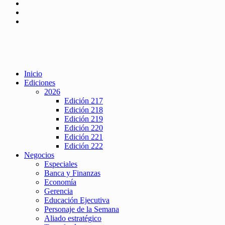
Inicio
Ediciones
2026
Edición 217
Edición 218
Edición 219
Edición 220
Edición 221
Edición 222
Negocios
Especiales
Banca y Finanzas
Economía
Gerencia
Educación Ejecutiva
Personaje de la Semana
Aliado estratégico