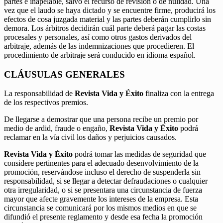
partes e inapelable, salvo el recurso de revisión o de nulidad. Una
vez que el laudo se haya dictado y se encuentre firme, producirá los
efectos de cosa juzgada material y las partes deberán cumplirlo sin
demora. Los árbitros decidirán cuál parte deberá pagar las costas
procesales y personales, así como otros gastos derivados del
arbitraje, además de las indemnizaciones que procedieren. El
procedimiento de arbitraje será conducido en idioma español.
CLÁUSULAS GENERALES
La responsabilidad de
Revista Vida y Éxito
finaliza con la entrega
de los respectivos premios.
De llegarse a demostrar que una persona recibe un premio por
medio de ardid, fraude o engaño,
Revista Vida y Éxito
podrá
reclamar en la vía civil los daños y perjuicios causados.
Revista Vida y Éxito
podrá tomar las medidas de seguridad que
considere pertinentes para el adecuado desenvolvimiento de la
promoción, reservándose incluso el derecho de suspenderla sin
responsabilidad, si se llegar a detectar defraudaciones o cualquier
otra irregularidad, o si se presentara una circunstancia de fuerza
mayor que afecte gravemente los intereses de la empresa. Esta
circunstancia se comunicará por los mismos medios en que se
difundió el presente reglamento y desde esa fecha la promoción