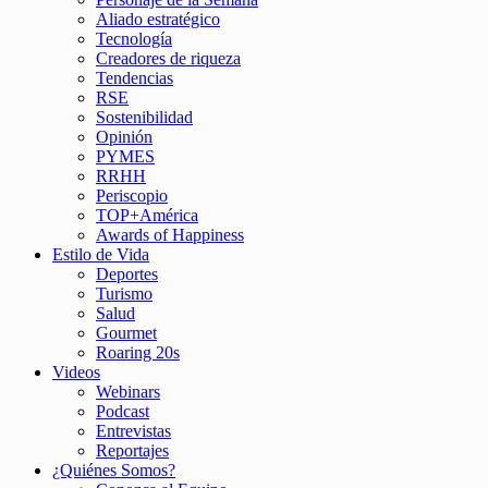
Aliado estratégico
Tecnología
Creadores de riqueza
Tendencias
RSE
Sostenibilidad
Opinión
PYMES
RRHH
Periscopio
TOP+América
Awards of Happiness
Estilo de Vida
Deportes
Turismo
Salud
Gourmet
Roaring 20s
Videos
Webinars
Podcast
Entrevistas
Reportajes
¿Quiénes Somos?