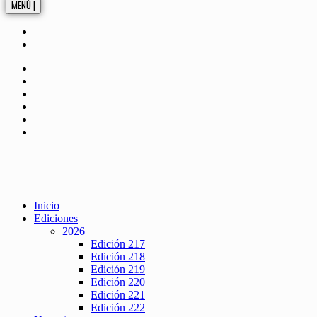
MENÚ |
Inicio
Ediciones
2026
Edición 217
Edición 218
Edición 219
Edición 220
Edición 221
Edición 222