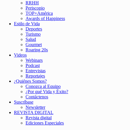
RRHH
Periscopio
TOP+América
Awards of Happiness
Estilo de Vida
Deportes
Turismo
Salud
Gourmet
Roaring 20s
Videos
Webinars
Podcast
Entrevistas
Reportajes
¿Quiénes Somos?
Conozca al Equipo
¿Por qué Vida y Éxito?
Contáctenos
Suscríbase
Newsletter
REVISTA DIGITAL
Revista digital
Ediciones Especiales