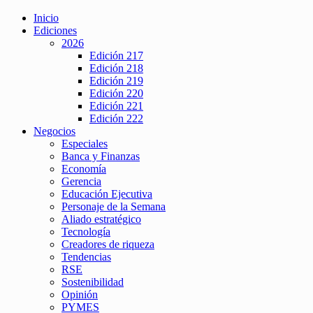
Inicio
Ediciones
2026
Edición 217
Edición 218
Edición 219
Edición 220
Edición 221
Edición 222
Negocios
Especiales
Banca y Finanzas
Economía
Gerencia
Educación Ejecutiva
Personaje de la Semana
Aliado estratégico
Tecnología
Creadores de riqueza
Tendencias
RSE
Sostenibilidad
Opinión
PYMES