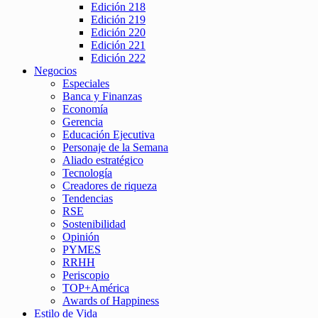
Edición 218
Edición 219
Edición 220
Edición 221
Edición 222
Negocios
Especiales
Banca y Finanzas
Economía
Gerencia
Educación Ejecutiva
Personaje de la Semana
Aliado estratégico
Tecnología
Creadores de riqueza
Tendencias
RSE
Sostenibilidad
Opinión
PYMES
RRHH
Periscopio
TOP+América
Awards of Happiness
Estilo de Vida