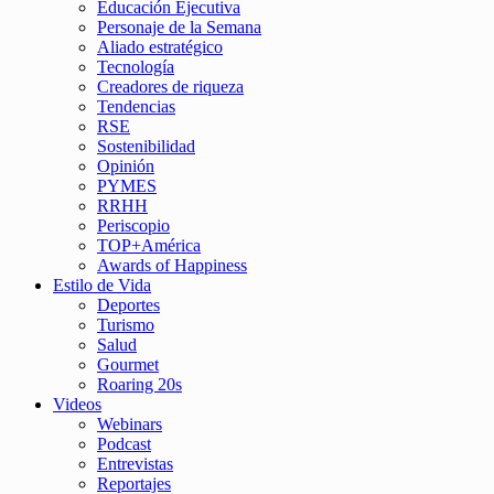
Educación Ejecutiva
Personaje de la Semana
Aliado estratégico
Tecnología
Creadores de riqueza
Tendencias
RSE
Sostenibilidad
Opinión
PYMES
RRHH
Periscopio
TOP+América
Awards of Happiness
Estilo de Vida
Deportes
Turismo
Salud
Gourmet
Roaring 20s
Videos
Webinars
Podcast
Entrevistas
Reportajes