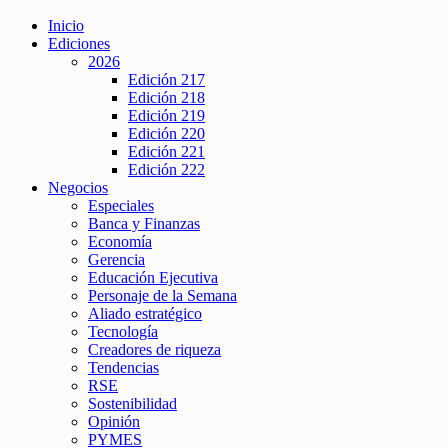
Inicio
Ediciones
2026
Edición 217
Edición 218
Edición 219
Edición 220
Edición 221
Edición 222
Negocios
Especiales
Banca y Finanzas
Economía
Gerencia
Educación Ejecutiva
Personaje de la Semana
Aliado estratégico
Tecnología
Creadores de riqueza
Tendencias
RSE
Sostenibilidad
Opinión
PYMES