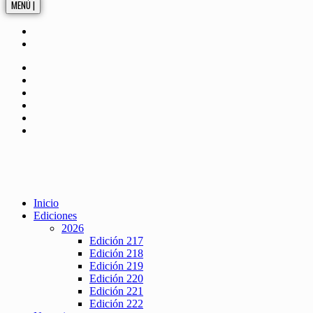
MENÚ |
Inicio
Ediciones
2026
Edición 217
Edición 218
Edición 219
Edición 220
Edición 221
Edición 222