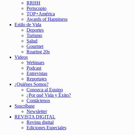
RRHH
Periscopio
TOP+América
Awards of Happiness
Estilo de Vida
Deportes
Turismo
Salud
Gourmet
Roaring 20s
Videos
Webinars
Podcast
Entrevistas
Reportajes
¿Quiénes Somos?
Conozca al Equipo
¿Por qué Vida y Éxito?
Contáctenos
Suscríbase
Newsletter
REVISTA DIGITAL
Revista digital
Ediciones Especiales