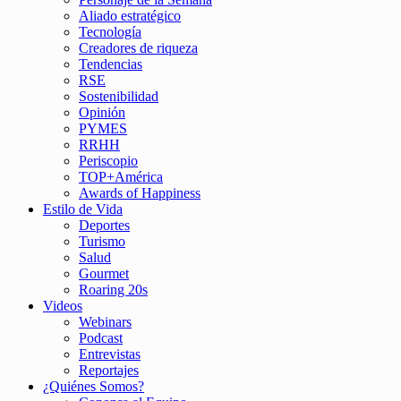
Aliado estratégico
Tecnología
Creadores de riqueza
Tendencias
RSE
Sostenibilidad
Opinión
PYMES
RRHH
Periscopio
TOP+América
Awards of Happiness
Estilo de Vida
Deportes
Turismo
Salud
Gourmet
Roaring 20s
Videos
Webinars
Podcast
Entrevistas
Reportajes
¿Quiénes Somos?