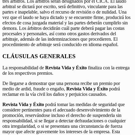
tres árbitros. Los árbitros serán designados por el CICA. El laudo
arbitral se dictará por escrito, será definitivo, vinculante para las
partes e inapelable, salvo el recurso de revisión o de nulidad. Una
vez que el laudo se haya dictado y se encuentre firme, producirá los
efectos de cosa juzgada material y las partes deberán cumplirlo sin
demora. Los árbitros decidirán cuál parte deberá pagar las costas
procesales y personales, así como otros gastos derivados del
arbitraje, además de las indemnizaciones que procedieren. El
procedimiento de arbitraje será conducido en idioma español.
CLÁUSULAS GENERALES
La responsabilidad de
Revista Vida y Éxito
finaliza con la entrega
de los respectivos premios.
De llegarse a demostrar que una persona recibe un premio por
medio de ardid, fraude o engaño,
Revista Vida y Éxito
podrá
reclamar en la vía civil los daños y perjuicios causados.
Revista Vida y Éxito
podrá tomar las medidas de seguridad que
considere pertinentes para el adecuado desenvolvimiento de la
promoción, reservándose incluso el derecho de suspenderla sin
responsabilidad, si se llegar a detectar defraudaciones o cualquier
otra irregularidad, o si se presentara una circunstancia de fuerza
mayor que afecte gravemente los intereses de la empresa. Esta