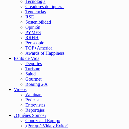
Tecnología
Creadores de riqueza
Tendencias
RSE
Sostenibilidad
Opinión
PYMES
RRHH
Periscopio
TOP+América
Awards of Happiness
Estilo de Vida
Deportes
Turismo
Salud
Gourmet
Roaring 20s
Videos
Webinars
Podcast
Entrevistas
Reportajes
¿Quiénes Somos?
Conozca al Equipo
¿Por qué Vida y Éxito?