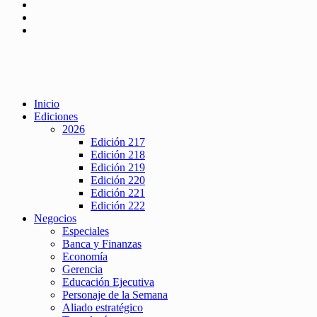
Inicio
Ediciones
2026
Edición 217
Edición 218
Edición 219
Edición 220
Edición 221
Edición 222
Negocios
Especiales
Banca y Finanzas
Economía
Gerencia
Educación Ejecutiva
Personaje de la Semana
Aliado estratégico