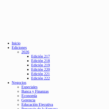
Inicio
Ediciones
2026
Edición 217
Edición 218
Edición 219
Edición 220
Edición 221
Edición 222
Negocios
Especiales
Banca y Finanzas
Economía
Gerencia
Educación Ejecutiva
Personaje de la Semana