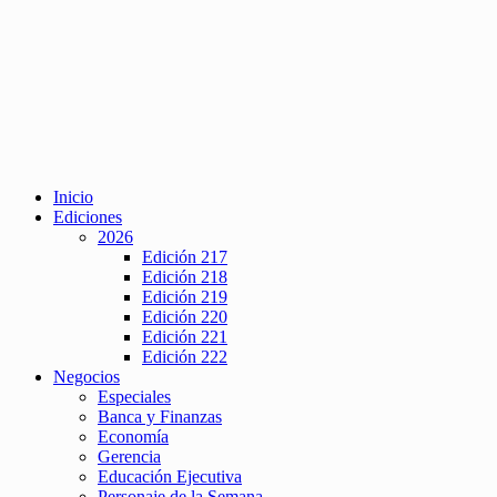
Inicio
Ediciones
2026
Edición 217
Edición 218
Edición 219
Edición 220
Edición 221
Edición 222
Negocios
Especiales
Banca y Finanzas
Economía
Gerencia
Educación Ejecutiva
Personaje de la Semana