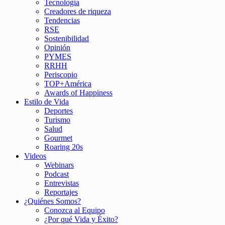
Tecnología
Creadores de riqueza
Tendencias
RSE
Sostenibilidad
Opinión
PYMES
RRHH
Periscopio
TOP+América
Awards of Happiness
Estilo de Vida
Deportes
Turismo
Salud
Gourmet
Roaring 20s
Videos
Webinars
Podcast
Entrevistas
Reportajes
¿Quiénes Somos?
Conozca al Equipo
¿Por qué Vida y Éxito?