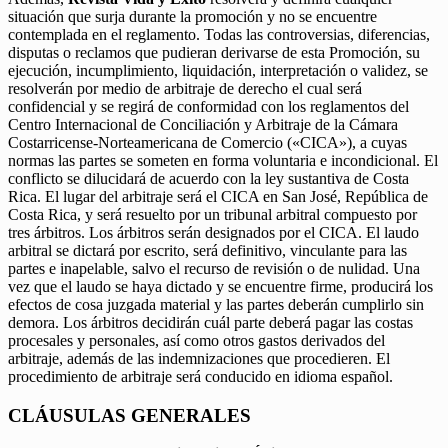
situación que surja durante la promoción y no se encuentre
contemplada en el reglamento. Todas las controversias, diferencias,
disputas o reclamos que pudieran derivarse de esta Promoción, su
ejecución, incumplimiento, liquidación, interpretación o validez, se
resolverán por medio de arbitraje de derecho el cual será
confidencial y se regirá de conformidad con los reglamentos del
Centro Internacional de Conciliación y Arbitraje de la Cámara
Costarricense-Norteamericana de Comercio («CICA»), a cuyas
normas las partes se someten en forma voluntaria e incondicional. El
conflicto se dilucidará de acuerdo con la ley sustantiva de Costa
Rica. El lugar del arbitraje será el CICA en San José, República de
Costa Rica, y será resuelto por un tribunal arbitral compuesto por
tres árbitros. Los árbitros serán designados por el CICA. El laudo
arbitral se dictará por escrito, será definitivo, vinculante para las
partes e inapelable, salvo el recurso de revisión o de nulidad. Una
vez que el laudo se haya dictado y se encuentre firme, producirá los
efectos de cosa juzgada material y las partes deberán cumplirlo sin
demora. Los árbitros decidirán cuál parte deberá pagar las costas
procesales y personales, así como otros gastos derivados del
arbitraje, además de las indemnizaciones que procedieren. El
procedimiento de arbitraje será conducido en idioma español.
CLÁUSULAS GENERALES