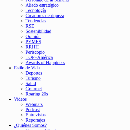
Aliado estratégico
Tecnología
Creadores de riqueza
Tendencias
RSE
Sostenibilidad
Opinión
PYMES
RRHH
Periscopio
TOP+América
Awards of Happiness
Estilo de Vida
Deportes
Turismo
Salud
Gourmet
Roaring 20s
Videos
Webinars
Podcast
Entrevistas
Reportajes
¿Quiénes Somos?