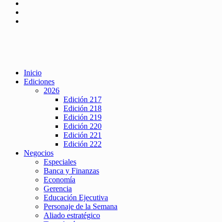
Inicio
Ediciones
2026
Edición 217
Edición 218
Edición 219
Edición 220
Edición 221
Edición 222
Negocios
Especiales
Banca y Finanzas
Economía
Gerencia
Educación Ejecutiva
Personaje de la Semana
Aliado estratégico