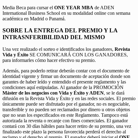
Media Beca para cursar el
ONE YEAR MBA
de ADEN
International Business School en su modalidad online con semana
académica en Madrid o Panamá.
SOBRE LA ENTREGA DEL PREMIO Y LA
INTRASNFERIBILIDAD DEL MISMO
Una vez realizado el sorteo e identificados los ganadores,
Revista
Vida y Éxito
SE COMUNICARÁ CON LOS GANADORES,
para informarles cómo hacer efectivo su premio.
Además, para poderlo retirar deberán contar con el documento de
identidad vigente y firmar un documento de aceptación donde son
garantes de haber leído y entendido el presente reglamento y las
condiciones aquí estipuladas. Al ganador de la PROMOCIÓN
Máster de los negocios con Vida y Éxito y ADEN
, se le dará
difusión en la Revista Vida y Éxito y en las redes sociales. El premio
únicamente puede ser disfrutado por el ganador, no es negociable,
transferible y no pueden ser reclamados por dinero u otros objetos
que no sean los especificados en este Reglamento. Tampoco está
autorizada la reventa o recanje con fines comerciales. El ganador
contará con 30 días hábiles para hacer retiro de su premio, una vez
finalizado este plazo la persona favorecida perderá el derecho al
reclamo y el derecho al premio. El ganador deberá iniciar el
ONE