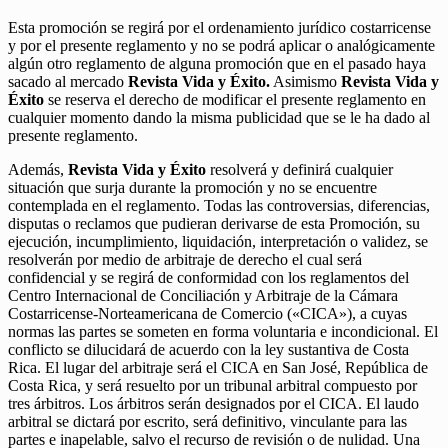
Esta promoción se regirá por el ordenamiento jurídico costarricense
y por el presente reglamento y no se podrá aplicar o analógicamente
algún otro reglamento de alguna promoción que en el pasado haya
sacado al mercado
Revista Vida y Éxito.
Asimismo
Revista Vida y
Éxito
se reserva el derecho de modificar el presente reglamento en
cualquier momento dando la misma publicidad que se le ha dado al
presente reglamento.
Además,
Revista Vida y Éxito
resolverá y definirá cualquier
situación que surja durante la promoción y no se encuentre
contemplada en el reglamento. Todas las controversias, diferencias,
disputas o reclamos que pudieran derivarse de esta Promoción, su
ejecución, incumplimiento, liquidación, interpretación o validez, se
resolverán por medio de arbitraje de derecho el cual será
confidencial y se regirá de conformidad con los reglamentos del
Centro Internacional de Conciliación y Arbitraje de la Cámara
Costarricense-Norteamericana de Comercio («CICA»), a cuyas
normas las partes se someten en forma voluntaria e incondicional. El
conflicto se dilucidará de acuerdo con la ley sustantiva de Costa
Rica. El lugar del arbitraje será el CICA en San José, República de
Costa Rica, y será resuelto por un tribunal arbitral compuesto por
tres árbitros. Los árbitros serán designados por el CICA. El laudo
arbitral se dictará por escrito, será definitivo, vinculante para las
partes e inapelable, salvo el recurso de revisión o de nulidad. Una