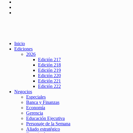
Inicio
Ediciones
2026
Edición 217
Edición 218
Edición 219
Edición 220
Edición 221
Edición 222
Negocios
Especiales
Banca y Finanzas
Economía
Gerencia
Educación Ejecutiva
Personaje de la Semana
Aliado estratégico