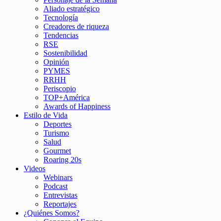
Aliado estratégico
Tecnología
Creadores de riqueza
Tendencias
RSE
Sostenibilidad
Opinión
PYMES
RRHH
Periscopio
TOP+América
Awards of Happiness
Estilo de Vida
Deportes
Turismo
Salud
Gourmet
Roaring 20s
Videos
Webinars
Podcast
Entrevistas
Reportajes
¿Quiénes Somos?