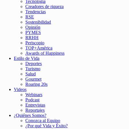
Tecnología
Creadores de riqueza
Tendencias
RSE
Sostenibilidad
Opinión
PYMES
RRHH
Periscopio
TOP+América
Awards of Happiness
Estilo de Vida
Deportes
Turismo
Salud
Gourmet
Roaring 20s
Videos
Webinars
Podcast
Entrevistas
Reportajes
¿Quiénes Somos?
Conozca al Equipo
¿Por qué Vida y Éxito?