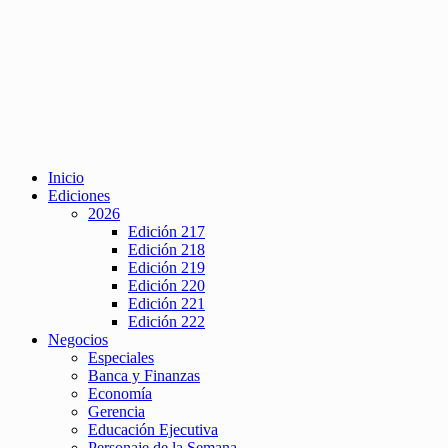
Inicio
Ediciones
2026
Edición 217
Edición 218
Edición 219
Edición 220
Edición 221
Edición 222
Negocios
Especiales
Banca y Finanzas
Economía
Gerencia
Educación Ejecutiva
Personaje de la Semana