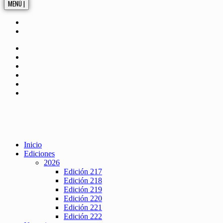
MENÚ |
Inicio
Ediciones
2026
Edición 217
Edición 218
Edición 219
Edición 220
Edición 221
Edición 222