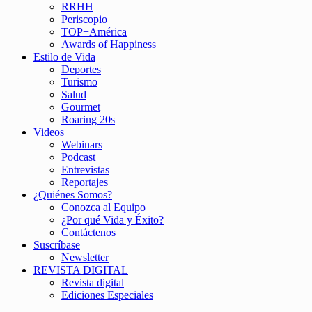
RRHH
Periscopio
TOP+América
Awards of Happiness
Estilo de Vida
Deportes
Turismo
Salud
Gourmet
Roaring 20s
Videos
Webinars
Podcast
Entrevistas
Reportajes
¿Quiénes Somos?
Conozca al Equipo
¿Por qué Vida y Éxito?
Contáctenos
Suscríbase
Newsletter
REVISTA DIGITAL
Revista digital
Ediciones Especiales