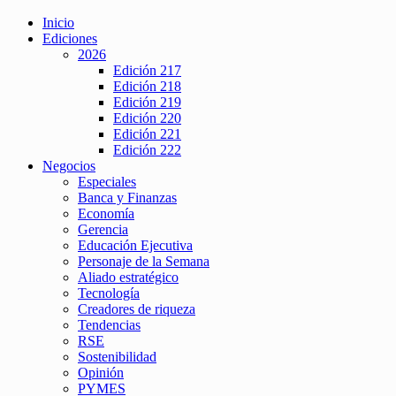
Inicio
Ediciones
2026
Edición 217
Edición 218
Edición 219
Edición 220
Edición 221
Edición 222
Negocios
Especiales
Banca y Finanzas
Economía
Gerencia
Educación Ejecutiva
Personaje de la Semana
Aliado estratégico
Tecnología
Creadores de riqueza
Tendencias
RSE
Sostenibilidad
Opinión
PYMES