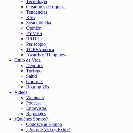
Tecnología
Creadores de riqueza
Tendencias
RSE
Sostenibilidad
Opinión
PYMES
RRHH
Periscopio
TOP+América
Awards of Happiness
Estilo de Vida
Deportes
Turismo
Salud
Gourmet
Roaring 20s
Videos
Webinars
Podcast
Entrevistas
Reportajes
¿Quiénes Somos?
Conozca al Equipo
¿Por qué Vida y Éxito?