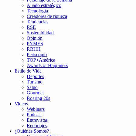
Aliado estratégico
Tecnología
Creadores de riqueza
Tendencias
RSE
Sostenibilidad
Opinión
PYMES
RRHH
Periscopio
TOP+América
Awards of Happiness
Estilo de Vida
Deportes
Turismo
Salud
Gourmet
Roaring 20s
Videos
Webinars
Podcast
Entrevistas
Reportajes
¿Quiénes Somos?