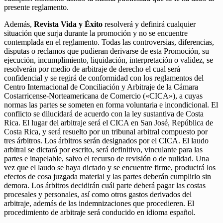
presente reglamento.
Además,
Revista Vida y Éxito
resolverá y definirá cualquier
situación que surja durante la promoción y no se encuentre
contemplada en el reglamento. Todas las controversias, diferencias,
disputas o reclamos que pudieran derivarse de esta Promoción, su
ejecución, incumplimiento, liquidación, interpretación o validez, se
resolverán por medio de arbitraje de derecho el cual será
confidencial y se regirá de conformidad con los reglamentos del
Centro Internacional de Conciliación y Arbitraje de la Cámara
Costarricense-Norteamericana de Comercio («CICA»), a cuyas
normas las partes se someten en forma voluntaria e incondicional. El
conflicto se dilucidará de acuerdo con la ley sustantiva de Costa
Rica. El lugar del arbitraje será el CICA en San José, República de
Costa Rica, y será resuelto por un tribunal arbitral compuesto por
tres árbitros. Los árbitros serán designados por el CICA. El laudo
arbitral se dictará por escrito, será definitivo, vinculante para las
partes e inapelable, salvo el recurso de revisión o de nulidad. Una
vez que el laudo se haya dictado y se encuentre firme, producirá los
efectos de cosa juzgada material y las partes deberán cumplirlo sin
demora. Los árbitros decidirán cuál parte deberá pagar las costas
procesales y personales, así como otros gastos derivados del
arbitraje, además de las indemnizaciones que procedieren. El
procedimiento de arbitraje será conducido en idioma español.