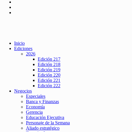
Inicio
Ediciones
2026
Edición 217
Edición 218
Edición 219
Edición 220
Edición 221
Edición 222
Negocios
Especiales
Banca y Finanzas
Economía
Gerencia
Educación Ejecutiva
Personaje de la Semana
Aliado estratégico