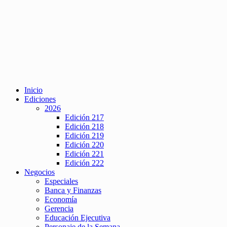
Inicio
Ediciones
2026
Edición 217
Edición 218
Edición 219
Edición 220
Edición 221
Edición 222
Negocios
Especiales
Banca y Finanzas
Economía
Gerencia
Educación Ejecutiva
Personaje de la Semana