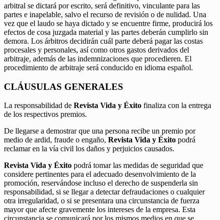
arbitral se dictará por escrito, será definitivo, vinculante para las
partes e inapelable, salvo el recurso de revisión o de nulidad. Una
vez que el laudo se haya dictado y se encuentre firme, producirá los
efectos de cosa juzgada material y las partes deberán cumplirlo sin
demora. Los árbitros decidirán cuál parte deberá pagar las costas
procesales y personales, así como otros gastos derivados del
arbitraje, además de las indemnizaciones que procedieren. El
procedimiento de arbitraje será conducido en idioma español.
CLÁUSULAS GENERALES
La responsabilidad de
Revista Vida y Éxito
finaliza con la entrega
de los respectivos premios.
De llegarse a demostrar que una persona recibe un premio por
medio de ardid, fraude o engaño,
Revista Vida y Éxito
podrá
reclamar en la vía civil los daños y perjuicios causados.
Revista Vida y Éxito
podrá tomar las medidas de seguridad que
considere pertinentes para el adecuado desenvolvimiento de la
promoción, reservándose incluso el derecho de suspenderla sin
responsabilidad, si se llegar a detectar defraudaciones o cualquier
otra irregularidad, o si se presentara una circunstancia de fuerza
mayor que afecte gravemente los intereses de la empresa. Esta
circunstancia se comunicará por los mismos medios en que se