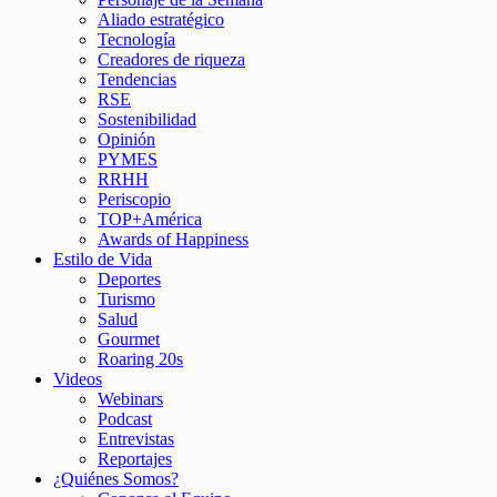
Aliado estratégico
Tecnología
Creadores de riqueza
Tendencias
RSE
Sostenibilidad
Opinión
PYMES
RRHH
Periscopio
TOP+América
Awards of Happiness
Estilo de Vida
Deportes
Turismo
Salud
Gourmet
Roaring 20s
Videos
Webinars
Podcast
Entrevistas
Reportajes
¿Quiénes Somos?