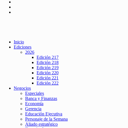
Inicio
Ediciones
2026
Edición 217
Edición 218
Edición 219
Edición 220
Edición 221
Edición 222
Negocios
Especiales
Banca y Finanzas
Economía
Gerencia
Educación Ejecutiva
Personaje de la Semana
Aliado estratégico