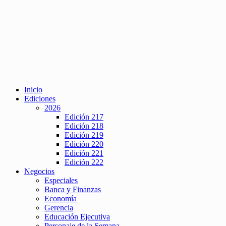
Inicio
Ediciones
2026
Edición 217
Edición 218
Edición 219
Edición 220
Edición 221
Edición 222
Negocios
Especiales
Banca y Finanzas
Economía
Gerencia
Educación Ejecutiva
Personaje de la Semana