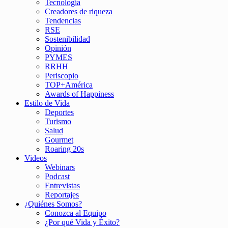
Tecnología
Creadores de riqueza
Tendencias
RSE
Sostenibilidad
Opinión
PYMES
RRHH
Periscopio
TOP+América
Awards of Happiness
Estilo de Vida
Deportes
Turismo
Salud
Gourmet
Roaring 20s
Videos
Webinars
Podcast
Entrevistas
Reportajes
¿Quiénes Somos?
Conozca al Equipo
¿Por qué Vida y Éxito?