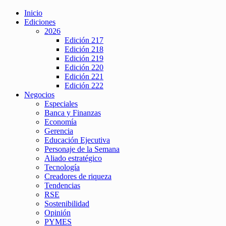
Inicio
Ediciones
2026
Edición 217
Edición 218
Edición 219
Edición 220
Edición 221
Edición 222
Negocios
Especiales
Banca y Finanzas
Economía
Gerencia
Educación Ejecutiva
Personaje de la Semana
Aliado estratégico
Tecnología
Creadores de riqueza
Tendencias
RSE
Sostenibilidad
Opinión
PYMES