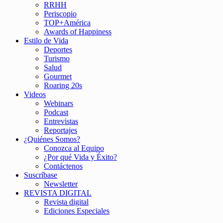
RRHH
Periscopio
TOP+América
Awards of Happiness
Estilo de Vida
Deportes
Turismo
Salud
Gourmet
Roaring 20s
Videos
Webinars
Podcast
Entrevistas
Reportajes
¿Quiénes Somos?
Conozca al Equipo
¿Por qué Vida y Éxito?
Contáctenos
Suscríbase
Newsletter
REVISTA DIGITAL
Revista digital
Ediciones Especiales