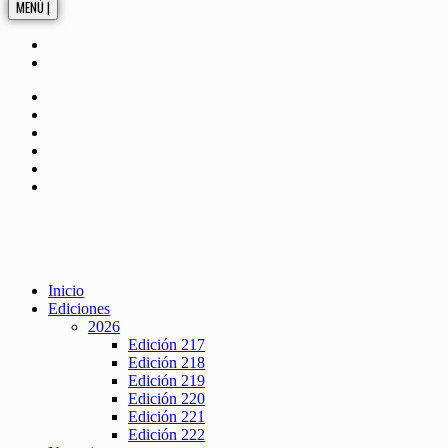
MENÚ |
Inicio
Ediciones
2026
Edición 217
Edición 218
Edición 219
Edición 220
Edición 221
Edición 222