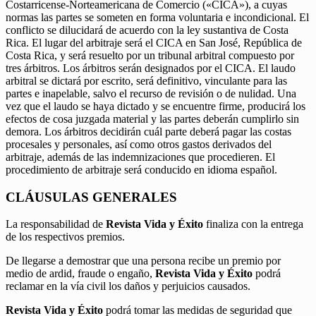
Costarricense-Norteamericana de Comercio («CICA»), a cuyas
normas las partes se someten en forma voluntaria e incondicional. El
conflicto se dilucidará de acuerdo con la ley sustantiva de Costa
Rica. El lugar del arbitraje será el CICA en San José, República de
Costa Rica, y será resuelto por un tribunal arbitral compuesto por
tres árbitros. Los árbitros serán designados por el CICA. El laudo
arbitral se dictará por escrito, será definitivo, vinculante para las
partes e inapelable, salvo el recurso de revisión o de nulidad. Una
vez que el laudo se haya dictado y se encuentre firme, producirá los
efectos de cosa juzgada material y las partes deberán cumplirlo sin
demora. Los árbitros decidirán cuál parte deberá pagar las costas
procesales y personales, así como otros gastos derivados del
arbitraje, además de las indemnizaciones que procedieren. El
procedimiento de arbitraje será conducido en idioma español.
CLÁUSULAS GENERALES
La responsabilidad de
Revista Vida y Éxito
finaliza con la entrega
de los respectivos premios.
De llegarse a demostrar que una persona recibe un premio por
medio de ardid, fraude o engaño,
Revista Vida y Éxito
podrá
reclamar en la vía civil los daños y perjuicios causados.
Revista Vida y Éxito
podrá tomar las medidas de seguridad que