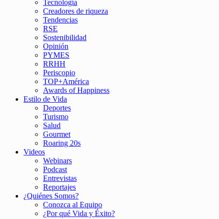
Tecnología
Creadores de riqueza
Tendencias
RSE
Sostenibilidad
Opinión
PYMES
RRHH
Periscopio
TOP+América
Awards of Happiness
Estilo de Vida
Deportes
Turismo
Salud
Gourmet
Roaring 20s
Videos
Webinars
Podcast
Entrevistas
Reportajes
¿Quiénes Somos?
Conozca al Equipo
¿Por qué Vida y Éxito?