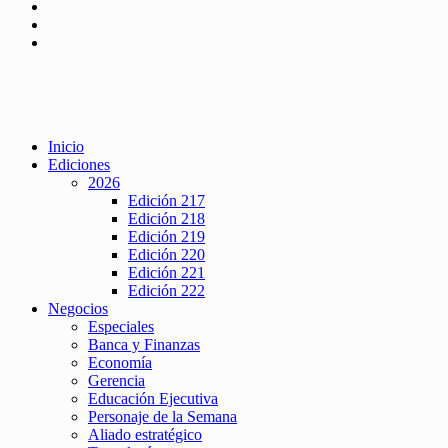
Inicio
Ediciones
2026
Edición 217
Edición 218
Edición 219
Edición 220
Edición 221
Edición 222
Negocios
Especiales
Banca y Finanzas
Economía
Gerencia
Educación Ejecutiva
Personaje de la Semana
Aliado estratégico