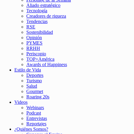
Aliado estratégico
Tecnología
Creadores de riqueza
Tendencias
RSE
Sostenibilidad
Opinión
PYMES
RRHH
Periscopio
TOP+América
Awards of Happiness
Estilo de Vida
Deportes
Turismo
Salud
Gourmet
Roaring 20s
Videos
Webinars
Podcast
Entrevistas
Reportajes
¿Quiénes Somos?