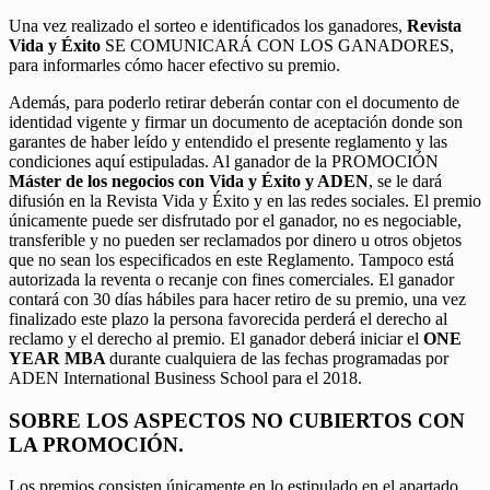
Una vez realizado el sorteo e identificados los ganadores,
Revista
Vida y Éxito
SE COMUNICARÁ CON LOS GANADORES,
para informarles cómo hacer efectivo su premio.
Además, para poderlo retirar deberán contar con el documento de
identidad vigente y firmar un documento de aceptación donde son
garantes de haber leído y entendido el presente reglamento y las
condiciones aquí estipuladas. Al ganador de la PROMOCIÓN
Máster de los negocios con Vida y Éxito y ADEN
, se le dará
difusión en la Revista Vida y Éxito y en las redes sociales. El premio
únicamente puede ser disfrutado por el ganador, no es negociable,
transferible y no pueden ser reclamados por dinero u otros objetos
que no sean los especificados en este Reglamento. Tampoco está
autorizada la reventa o recanje con fines comerciales. El ganador
contará con 30 días hábiles para hacer retiro de su premio, una vez
finalizado este plazo la persona favorecida perderá el derecho al
reclamo y el derecho al premio. El ganador deberá iniciar el
ONE
YEAR MBA
durante cualquiera de las fechas programadas por
ADEN International Business School para el 2018.
SOBRE LOS ASPECTOS NO CUBIERTOS CON
LA PROMOCIÓN.
Los premios consisten únicamente en lo estipulado en el apartado