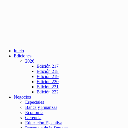
Inicio
Ediciones
2026
Edición 217
Edición 218
Edición 219
Edición 220
Edición 221
Edición 222
Negocios
Especiales
Banca y Finanzas
Economía
Gerencia
Educación Ejecutiva
Personaje de la Semana