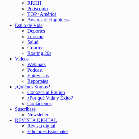
RRHH
Periscopio
TOP+América
Awards of Happiness
Estilo de Vida
Deportes
Turismo
Salud
Gourmet
Roaring 20s
Videos
Webinars
Podcast
Entrevistas
Reportajes
¿Quiénes Somos?
Conozca al Equipo
¿Por qué Vida y Éxito?
Contáctenos
Suscríbase
Newsletter
REVISTA DIGITAL
Revista digital
Ediciones Especiales