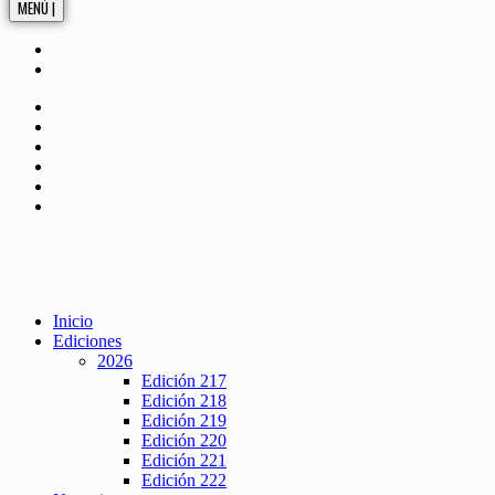
MENÚ |
Inicio
Ediciones
2026
Edición 217
Edición 218
Edición 219
Edición 220
Edición 221
Edición 222