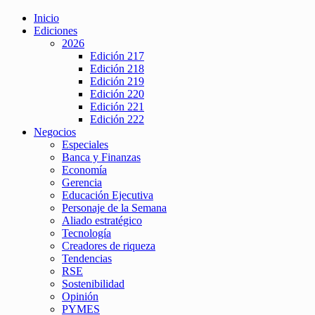
Inicio
Ediciones
2026
Edición 217
Edición 218
Edición 219
Edición 220
Edición 221
Edición 222
Negocios
Especiales
Banca y Finanzas
Economía
Gerencia
Educación Ejecutiva
Personaje de la Semana
Aliado estratégico
Tecnología
Creadores de riqueza
Tendencias
RSE
Sostenibilidad
Opinión
PYMES