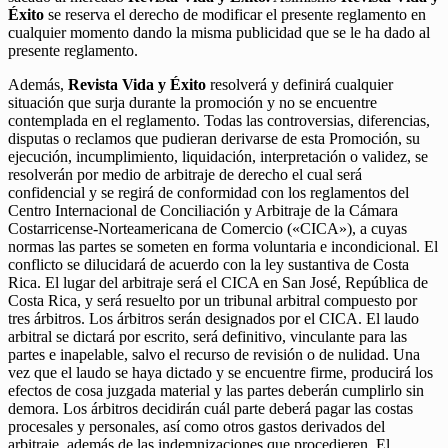
Éxito
se reserva el derecho de modificar el presente reglamento en
cualquier momento dando la misma publicidad que se le ha dado al
presente reglamento.
Además,
Revista Vida y Éxito
resolverá y definirá cualquier
situación que surja durante la promoción y no se encuentre
contemplada en el reglamento. Todas las controversias, diferencias,
disputas o reclamos que pudieran derivarse de esta Promoción, su
ejecución, incumplimiento, liquidación, interpretación o validez, se
resolverán por medio de arbitraje de derecho el cual será
confidencial y se regirá de conformidad con los reglamentos del
Centro Internacional de Conciliación y Arbitraje de la Cámara
Costarricense-Norteamericana de Comercio («CICA»), a cuyas
normas las partes se someten en forma voluntaria e incondicional. El
conflicto se dilucidará de acuerdo con la ley sustantiva de Costa
Rica. El lugar del arbitraje será el CICA en San José, República de
Costa Rica, y será resuelto por un tribunal arbitral compuesto por
tres árbitros. Los árbitros serán designados por el CICA. El laudo
arbitral se dictará por escrito, será definitivo, vinculante para las
partes e inapelable, salvo el recurso de revisión o de nulidad. Una
vez que el laudo se haya dictado y se encuentre firme, producirá los
efectos de cosa juzgada material y las partes deberán cumplirlo sin
demora. Los árbitros decidirán cuál parte deberá pagar las costas
procesales y personales, así como otros gastos derivados del
arbitraje, además de las indemnizaciones que procedieren. El