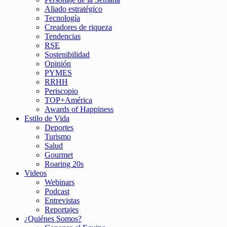
Aliado estratégico
Tecnología
Creadores de riqueza
Tendencias
RSE
Sostenibilidad
Opinión
PYMES
RRHH
Periscopio
TOP+América
Awards of Happiness
Estilo de Vida
Deportes
Turismo
Salud
Gourmet
Roaring 20s
Videos
Webinars
Podcast
Entrevistas
Reportajes
¿Quiénes Somos?