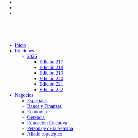
Inicio
Ediciones
2026
Edición 217
Edición 218
Edición 219
Edición 220
Edición 221
Edición 222
Negocios
Especiales
Banca y Finanzas
Economía
Gerencia
Educación Ejecutiva
Personaje de la Semana
Aliado estratégico