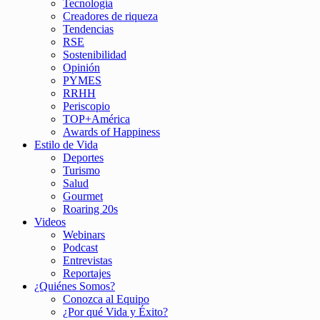
Tecnología
Creadores de riqueza
Tendencias
RSE
Sostenibilidad
Opinión
PYMES
RRHH
Periscopio
TOP+América
Awards of Happiness
Estilo de Vida
Deportes
Turismo
Salud
Gourmet
Roaring 20s
Videos
Webinars
Podcast
Entrevistas
Reportajes
¿Quiénes Somos?
Conozca al Equipo
¿Por qué Vida y Éxito?