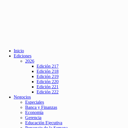
Inicio
Ediciones
2026
Edición 217
Edición 218
Edición 219
Edición 220
Edición 221
Edición 222
Negocios
Especiales
Banca y Finanzas
Economía
Gerencia
Educación Ejecutiva
Personaje de la Semana