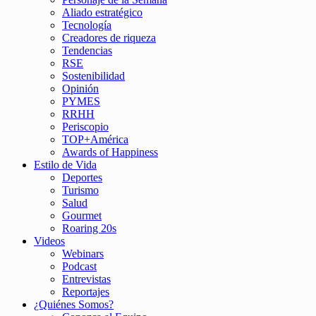
Aliado estratégico
Tecnología
Creadores de riqueza
Tendencias
RSE
Sostenibilidad
Opinión
PYMES
RRHH
Periscopio
TOP+América
Awards of Happiness
Estilo de Vida
Deportes
Turismo
Salud
Gourmet
Roaring 20s
Videos
Webinars
Podcast
Entrevistas
Reportajes
¿Quiénes Somos?