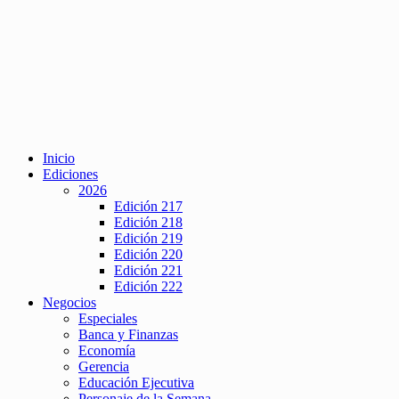
Inicio
Ediciones
2026
Edición 217
Edición 218
Edición 219
Edición 220
Edición 221
Edición 222
Negocios
Especiales
Banca y Finanzas
Economía
Gerencia
Educación Ejecutiva
Personaje de la Semana