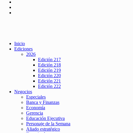
Inicio
Ediciones
2026
Edición 217
Edición 218
Edición 219
Edición 220
Edición 221
Edición 222
Negocios
Especiales
Banca y Finanzas
Economía
Gerencia
Educación Ejecutiva
Personaje de la Semana
Aliado estratégico