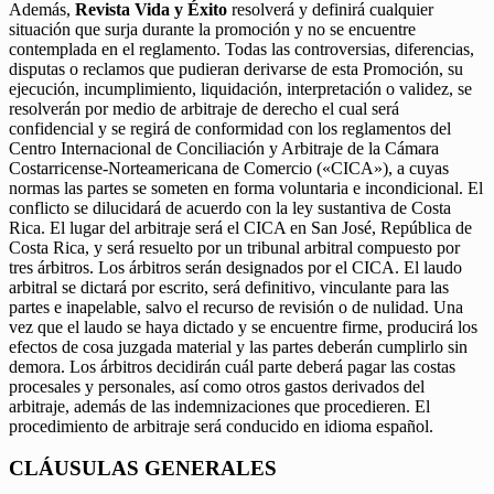
Además,
Revista Vida y Éxito
resolverá y definirá cualquier
situación que surja durante la promoción y no se encuentre
contemplada en el reglamento. Todas las controversias, diferencias,
disputas o reclamos que pudieran derivarse de esta Promoción, su
ejecución, incumplimiento, liquidación, interpretación o validez, se
resolverán por medio de arbitraje de derecho el cual será
confidencial y se regirá de conformidad con los reglamentos del
Centro Internacional de Conciliación y Arbitraje de la Cámara
Costarricense-Norteamericana de Comercio («CICA»), a cuyas
normas las partes se someten en forma voluntaria e incondicional. El
conflicto se dilucidará de acuerdo con la ley sustantiva de Costa
Rica. El lugar del arbitraje será el CICA en San José, República de
Costa Rica, y será resuelto por un tribunal arbitral compuesto por
tres árbitros. Los árbitros serán designados por el CICA. El laudo
arbitral se dictará por escrito, será definitivo, vinculante para las
partes e inapelable, salvo el recurso de revisión o de nulidad. Una
vez que el laudo se haya dictado y se encuentre firme, producirá los
efectos de cosa juzgada material y las partes deberán cumplirlo sin
demora. Los árbitros decidirán cuál parte deberá pagar las costas
procesales y personales, así como otros gastos derivados del
arbitraje, además de las indemnizaciones que procedieren. El
procedimiento de arbitraje será conducido en idioma español.
CLÁUSULAS GENERALES