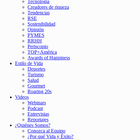
Tecnología
Creadores de riqueza
Tendencias
RSE
Sostenibilidad
Opinión
PYMES
RRHH
Periscopio
TOP+América
Awards of Happiness
Estilo de Vida
Deportes
Turismo
Salud
Gourmet
Roaring 20s
Videos
Webinars
Podcast
Entrevistas
Reportajes
¿Quiénes Somos?
Conozca al Equipo
¿Por qué Vida y Éxito?