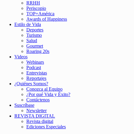
RRHH
Periscopio
TOP+América
Awards of Happiness
Estilo de Vida
Deportes
Turismo
Salud
Gourmet
Roaring 20s
Videos
Webinars
Podcast
Entrevistas
Reportajes
¿Quiénes Somos?
Conozca al Equipo
¿Por qué Vida y Éxito?
Contáctenos
Suscríbase
Newsletter
REVISTA DIGITAL
Revista digital
Ediciones Especiales