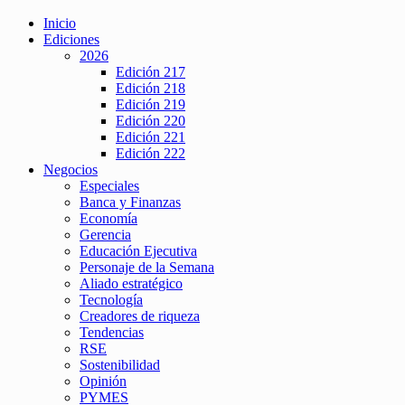
Inicio
Ediciones
2026
Edición 217
Edición 218
Edición 219
Edición 220
Edición 221
Edición 222
Negocios
Especiales
Banca y Finanzas
Economía
Gerencia
Educación Ejecutiva
Personaje de la Semana
Aliado estratégico
Tecnología
Creadores de riqueza
Tendencias
RSE
Sostenibilidad
Opinión
PYMES