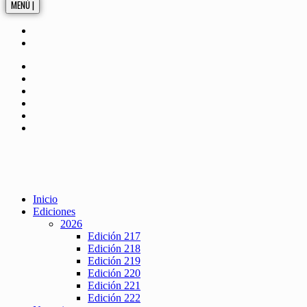
MENÚ |
Inicio
Ediciones
2026
Edición 217
Edición 218
Edición 219
Edición 220
Edición 221
Edición 222