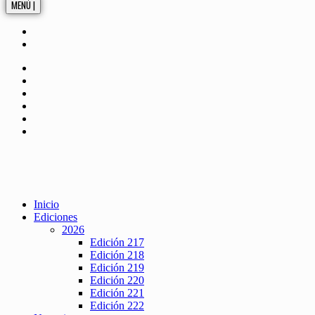
MENÚ |
Inicio
Ediciones
2026
Edición 217
Edición 218
Edición 219
Edición 220
Edición 221
Edición 222