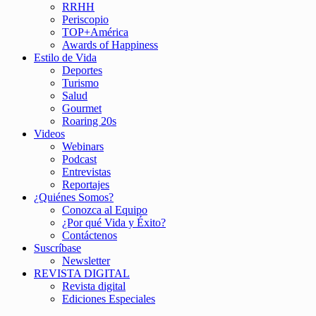
RRHH
Periscopio
TOP+América
Awards of Happiness
Estilo de Vida
Deportes
Turismo
Salud
Gourmet
Roaring 20s
Videos
Webinars
Podcast
Entrevistas
Reportajes
¿Quiénes Somos?
Conozca al Equipo
¿Por qué Vida y Éxito?
Contáctenos
Suscríbase
Newsletter
REVISTA DIGITAL
Revista digital
Ediciones Especiales