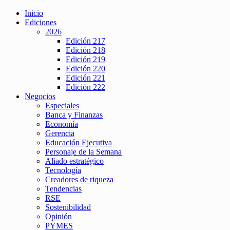
Inicio
Ediciones
2026
Edición 217
Edición 218
Edición 219
Edición 220
Edición 221
Edición 222
Negocios
Especiales
Banca y Finanzas
Economía
Gerencia
Educación Ejecutiva
Personaje de la Semana
Aliado estratégico
Tecnología
Creadores de riqueza
Tendencias
RSE
Sostenibilidad
Opinión
PYMES