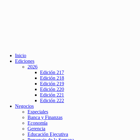
Inicio
Ediciones
2026
Edición 217
Edición 218
Edición 219
Edición 220
Edición 221
Edición 222
Negocios
Especiales
Banca y Finanzas
Economía
Gerencia
Educación Ejecutiva
Personaje de la Semana