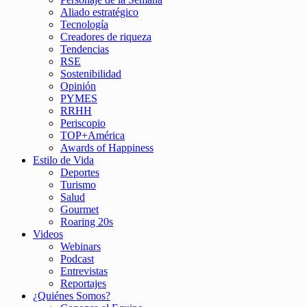
Aliado estratégico
Tecnología
Creadores de riqueza
Tendencias
RSE
Sostenibilidad
Opinión
PYMES
RRHH
Periscopio
TOP+América
Awards of Happiness
Estilo de Vida
Deportes
Turismo
Salud
Gourmet
Roaring 20s
Videos
Webinars
Podcast
Entrevistas
Reportajes
¿Quiénes Somos?