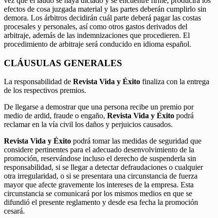
vez que el laudo se haya dictado y se encuentre firme, producirá los
efectos de cosa juzgada material y las partes deberán cumplirlo sin
demora. Los árbitros decidirán cuál parte deberá pagar las costas
procesales y personales, así como otros gastos derivados del
arbitraje, además de las indemnizaciones que procedieren. El
procedimiento de arbitraje será conducido en idioma español.
CLÁUSULAS GENERALES
La responsabilidad de
Revista Vida y Éxito
finaliza con la entrega
de los respectivos premios.
De llegarse a demostrar que una persona recibe un premio por
medio de ardid, fraude o engaño,
Revista Vida y Éxito
podrá
reclamar en la vía civil los daños y perjuicios causados.
Revista Vida y Éxito
podrá tomar las medidas de seguridad que
considere pertinentes para el adecuado desenvolvimiento de la
promoción, reservándose incluso el derecho de suspenderla sin
responsabilidad, si se llegar a detectar defraudaciones o cualquier
otra irregularidad, o si se presentara una circunstancia de fuerza
mayor que afecte gravemente los intereses de la empresa. Esta
circunstancia se comunicará por los mismos medios en que se
difundió el presente reglamento y desde esa fecha la promoción
cesará.