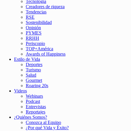
Tecnología
Creadores de riqueza
Tendencias
RSE
Sostenibilidad
Opinión
PYMES
RRHH
Periscopio
TOP+América
Awards of Happiness
Estilo de Vida
Deportes
Turismo
Salud
Gourmet
Roaring 20s
Videos
Webinars
Podcast
Entrevistas
Reportajes
¿Quiénes Somos?
Conozca al Equipo
¿Por qué Vida y Éxito?