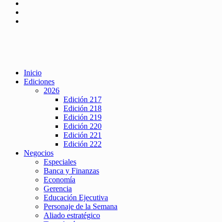
Inicio
Ediciones
2026
Edición 217
Edición 218
Edición 219
Edición 220
Edición 221
Edición 222
Negocios
Especiales
Banca y Finanzas
Economía
Gerencia
Educación Ejecutiva
Personaje de la Semana
Aliado estratégico