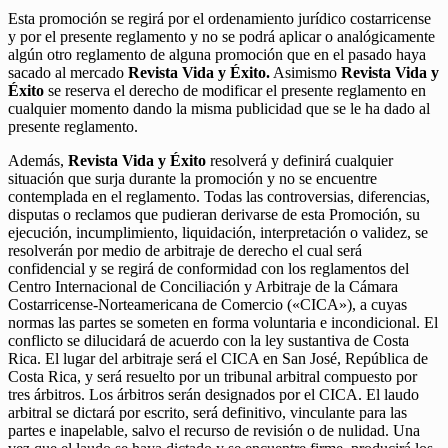
Esta promoción se regirá por el ordenamiento jurídico costarricense
y por el presente reglamento y no se podrá aplicar o analógicamente
algún otro reglamento de alguna promoción que en el pasado haya
sacado al mercado
Revista Vida y Éxito.
Asimismo
Revista Vida y
Éxito
se reserva el derecho de modificar el presente reglamento en
cualquier momento dando la misma publicidad que se le ha dado al
presente reglamento.
Además,
Revista Vida y Éxito
resolverá y definirá cualquier
situación que surja durante la promoción y no se encuentre
contemplada en el reglamento. Todas las controversias, diferencias,
disputas o reclamos que pudieran derivarse de esta Promoción, su
ejecución, incumplimiento, liquidación, interpretación o validez, se
resolverán por medio de arbitraje de derecho el cual será
confidencial y se regirá de conformidad con los reglamentos del
Centro Internacional de Conciliación y Arbitraje de la Cámara
Costarricense-Norteamericana de Comercio («CICA»), a cuyas
normas las partes se someten en forma voluntaria e incondicional. El
conflicto se dilucidará de acuerdo con la ley sustantiva de Costa
Rica. El lugar del arbitraje será el CICA en San José, República de
Costa Rica, y será resuelto por un tribunal arbitral compuesto por
tres árbitros. Los árbitros serán designados por el CICA. El laudo
arbitral se dictará por escrito, será definitivo, vinculante para las
partes e inapelable, salvo el recurso de revisión o de nulidad. Una