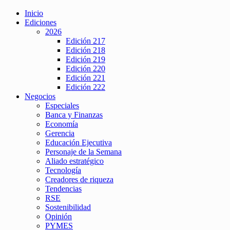
Inicio
Ediciones
2026
Edición 217
Edición 218
Edición 219
Edición 220
Edición 221
Edición 222
Negocios
Especiales
Banca y Finanzas
Economía
Gerencia
Educación Ejecutiva
Personaje de la Semana
Aliado estratégico
Tecnología
Creadores de riqueza
Tendencias
RSE
Sostenibilidad
Opinión
PYMES