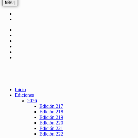
MENÚ |
Inicio
Ediciones
2026
Edición 217
Edición 218
Edición 219
Edición 220
Edición 221
Edición 222