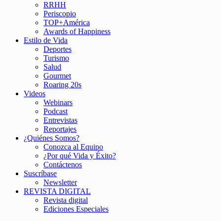
RRHH
Periscopio
TOP+América
Awards of Happiness
Estilo de Vida
Deportes
Turismo
Salud
Gourmet
Roaring 20s
Videos
Webinars
Podcast
Entrevistas
Reportajes
¿Quiénes Somos?
Conozca al Equipo
¿Por qué Vida y Éxito?
Contáctenos
Suscríbase
Newsletter
REVISTA DIGITAL
Revista digital
Ediciones Especiales