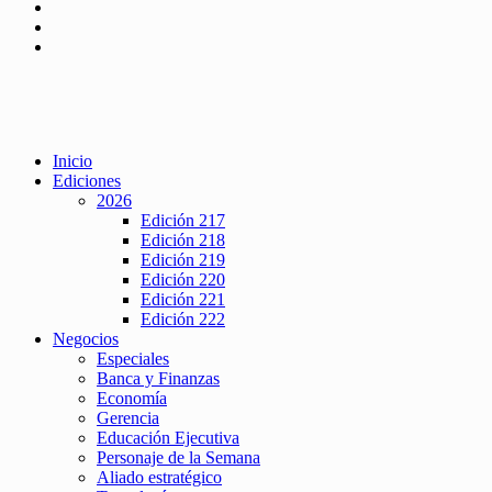
Inicio
Ediciones
2026
Edición 217
Edición 218
Edición 219
Edición 220
Edición 221
Edición 222
Negocios
Especiales
Banca y Finanzas
Economía
Gerencia
Educación Ejecutiva
Personaje de la Semana
Aliado estratégico