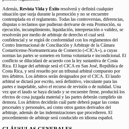
Además,
Revista Vida y Éxito
resolverá y definirá cualquier
situación que surja durante la promoción y no se encuentre
contemplada en el reglamento. Todas las controversias, diferencias,
disputas o reclamos que pudieran derivarse de esta Promoción, su
ejecución, incumplimiento, liquidación, interpretación o validez, se
resolverán por medio de arbitraje de derecho el cual será
confidencial y se regirá de conformidad con los reglamentos del
Centro Internacional de Conciliación y Arbitraje de la Cámara
Costarricense-Norteamericana de Comercio («CICA»), a cuyas
normas las partes se someten en forma voluntaria e incondicional. El
conflicto se dilucidará de acuerdo con la ley sustantiva de Costa
Rica. El lugar del arbitraje será el CICA en San José, República de
Costa Rica, y será resuelto por un tribunal arbitral compuesto por
tres árbitros. Los árbitros serán designados por el CICA. El laudo
arbitral se dictará por escrito, será definitivo, vinculante para las
partes e inapelable, salvo el recurso de revisión o de nulidad. Una
vez que el laudo se haya dictado y se encuentre firme, producirá los
efectos de cosa juzgada material y las partes deberán cumplirlo sin
demora. Los árbitros decidirán cuál parte deberá pagar las costas
procesales y personales, así como otros gastos derivados del
arbitraje, además de las indemnizaciones que procedieren. El
procedimiento de arbitraje será conducido en idioma español.
CLÁUSULAS GENERALES