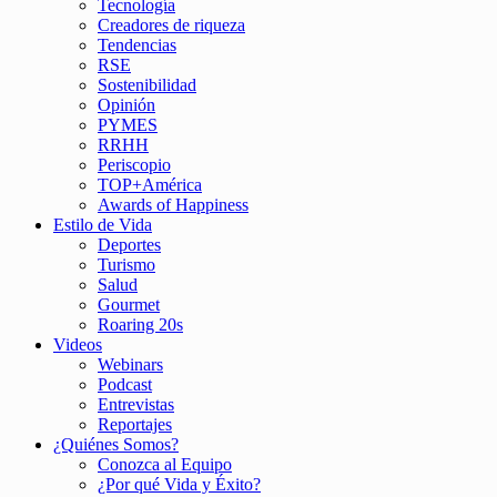
Tecnología
Creadores de riqueza
Tendencias
RSE
Sostenibilidad
Opinión
PYMES
RRHH
Periscopio
TOP+América
Awards of Happiness
Estilo de Vida
Deportes
Turismo
Salud
Gourmet
Roaring 20s
Videos
Webinars
Podcast
Entrevistas
Reportajes
¿Quiénes Somos?
Conozca al Equipo
¿Por qué Vida y Éxito?