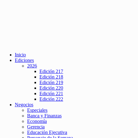
Inicio
Ediciones
2026
Edición 217
Edición 218
Edición 219
Edición 220
Edición 221
Edición 222
Negocios
Especiales
Banca y Finanzas
Economía
Gerencia
Educación Ejecutiva
Personaje de la Semana