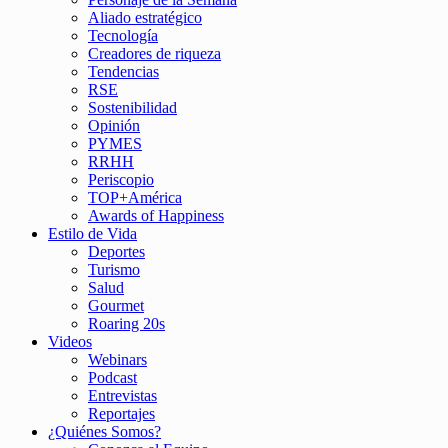
Aliado estratégico
Tecnología
Creadores de riqueza
Tendencias
RSE
Sostenibilidad
Opinión
PYMES
RRHH
Periscopio
TOP+América
Awards of Happiness
Estilo de Vida
Deportes
Turismo
Salud
Gourmet
Roaring 20s
Videos
Webinars
Podcast
Entrevistas
Reportajes
¿Quiénes Somos?