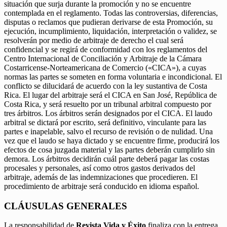
situación que surja durante la promoción y no se encuentre
contemplada en el reglamento. Todas las controversias, diferencias,
disputas o reclamos que pudieran derivarse de esta Promoción, su
ejecución, incumplimiento, liquidación, interpretación o validez, se
resolverán por medio de arbitraje de derecho el cual será
confidencial y se regirá de conformidad con los reglamentos del
Centro Internacional de Conciliación y Arbitraje de la Cámara
Costarricense-Norteamericana de Comercio («CICA»), a cuyas
normas las partes se someten en forma voluntaria e incondicional. El
conflicto se dilucidará de acuerdo con la ley sustantiva de Costa
Rica. El lugar del arbitraje será el CICA en San José, República de
Costa Rica, y será resuelto por un tribunal arbitral compuesto por
tres árbitros. Los árbitros serán designados por el CICA. El laudo
arbitral se dictará por escrito, será definitivo, vinculante para las
partes e inapelable, salvo el recurso de revisión o de nulidad. Una
vez que el laudo se haya dictado y se encuentre firme, producirá los
efectos de cosa juzgada material y las partes deberán cumplirlo sin
demora. Los árbitros decidirán cuál parte deberá pagar las costas
procesales y personales, así como otros gastos derivados del
arbitraje, además de las indemnizaciones que procedieren. El
procedimiento de arbitraje será conducido en idioma español.
CLÁUSULAS GENERALES
La responsabilidad de
Revista Vida y Éxito
finaliza con la entrega