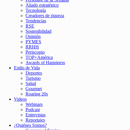
Aliado estratégico
Tecnología
Creadores de riqueza
Tendencias
RSE
Sostenibilidad
Opinión
PYMES
RRHH
Periscopio
TOP+América
Awards of Happiness
Estilo de Vida
Deportes
Turismo
Salud
Gourmet
Roaring 20s
Videos
Webinars
Podcast
Entrevistas
Reportajes
¿Quiénes Somos?