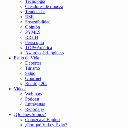
Tecnología
Creadores de riqueza
Tendencias
RSE
Sostenibilidad
Opinión
PYMES
RRHH
Periscopio
TOP+América
Awards of Happiness
Estilo de Vida
Deportes
Turismo
Salud
Gourmet
Roaring 20s
Videos
Webinars
Podcast
Entrevistas
Reportajes
¿Quiénes Somos?
Conozca al Equipo
¿Por qué Vida y Éxito?