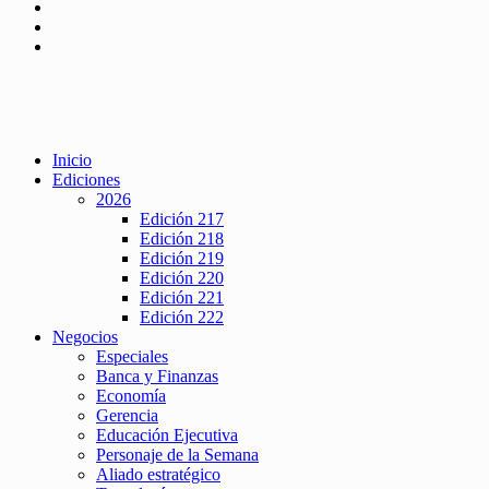
Inicio
Ediciones
2026
Edición 217
Edición 218
Edición 219
Edición 220
Edición 221
Edición 222
Negocios
Especiales
Banca y Finanzas
Economía
Gerencia
Educación Ejecutiva
Personaje de la Semana
Aliado estratégico