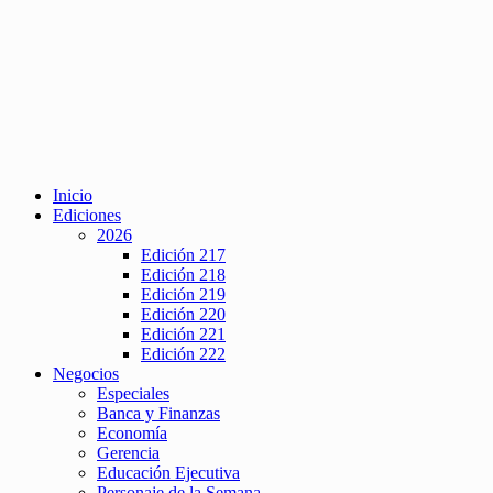
Inicio
Ediciones
2026
Edición 217
Edición 218
Edición 219
Edición 220
Edición 221
Edición 222
Negocios
Especiales
Banca y Finanzas
Economía
Gerencia
Educación Ejecutiva
Personaje de la Semana