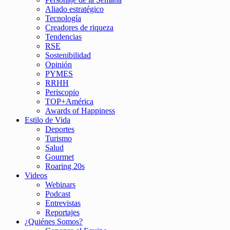
Aliado estratégico
Tecnología
Creadores de riqueza
Tendencias
RSE
Sostenibilidad
Opinión
PYMES
RRHH
Periscopio
TOP+América
Awards of Happiness
Estilo de Vida
Deportes
Turismo
Salud
Gourmet
Roaring 20s
Videos
Webinars
Podcast
Entrevistas
Reportajes
¿Quiénes Somos?