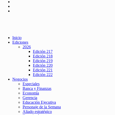
Inicio
Ediciones
2026
Edición 217
Edición 218
Edición 219
Edición 220
Edición 221
Edición 222
Negocios
Especiales
Banca y Finanzas
Economía
Gerencia
Educación Ejecutiva
Personaje de la Semana
Aliado estratégico