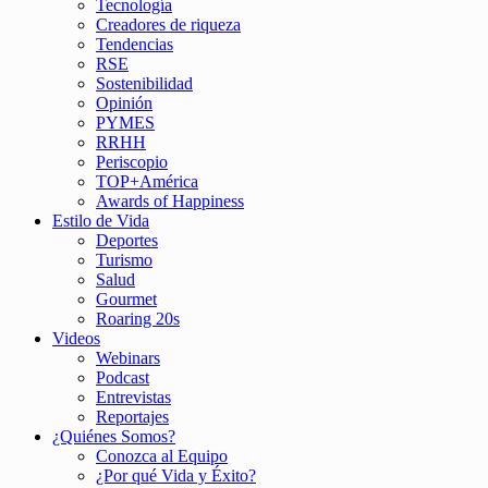
Tecnología
Creadores de riqueza
Tendencias
RSE
Sostenibilidad
Opinión
PYMES
RRHH
Periscopio
TOP+América
Awards of Happiness
Estilo de Vida
Deportes
Turismo
Salud
Gourmet
Roaring 20s
Videos
Webinars
Podcast
Entrevistas
Reportajes
¿Quiénes Somos?
Conozca al Equipo
¿Por qué Vida y Éxito?