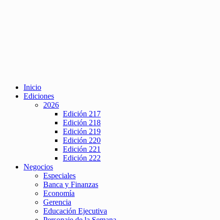
Inicio
Ediciones
2026
Edición 217
Edición 218
Edición 219
Edición 220
Edición 221
Edición 222
Negocios
Especiales
Banca y Finanzas
Economía
Gerencia
Educación Ejecutiva
Personaje de la Semana