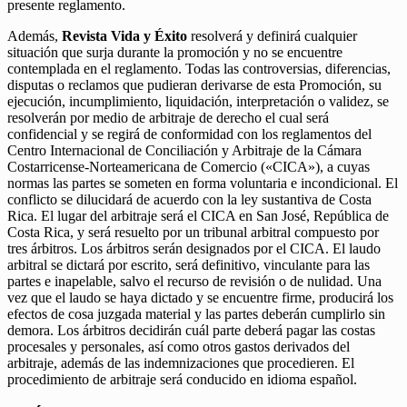
presente reglamento.
Además,
Revista Vida y Éxito
resolverá y definirá cualquier
situación que surja durante la promoción y no se encuentre
contemplada en el reglamento. Todas las controversias, diferencias,
disputas o reclamos que pudieran derivarse de esta Promoción, su
ejecución, incumplimiento, liquidación, interpretación o validez, se
resolverán por medio de arbitraje de derecho el cual será
confidencial y se regirá de conformidad con los reglamentos del
Centro Internacional de Conciliación y Arbitraje de la Cámara
Costarricense-Norteamericana de Comercio («CICA»), a cuyas
normas las partes se someten en forma voluntaria e incondicional. El
conflicto se dilucidará de acuerdo con la ley sustantiva de Costa
Rica. El lugar del arbitraje será el CICA en San José, República de
Costa Rica, y será resuelto por un tribunal arbitral compuesto por
tres árbitros. Los árbitros serán designados por el CICA. El laudo
arbitral se dictará por escrito, será definitivo, vinculante para las
partes e inapelable, salvo el recurso de revisión o de nulidad. Una
vez que el laudo se haya dictado y se encuentre firme, producirá los
efectos de cosa juzgada material y las partes deberán cumplirlo sin
demora. Los árbitros decidirán cuál parte deberá pagar las costas
procesales y personales, así como otros gastos derivados del
arbitraje, además de las indemnizaciones que procedieren. El
procedimiento de arbitraje será conducido en idioma español.