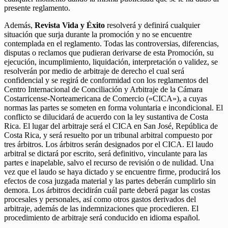
presente reglamento.
Además,
Revista Vida y Éxito
resolverá y definirá cualquier
situación que surja durante la promoción y no se encuentre
contemplada en el reglamento. Todas las controversias, diferencias,
disputas o reclamos que pudieran derivarse de esta Promoción, su
ejecución, incumplimiento, liquidación, interpretación o validez, se
resolverán por medio de arbitraje de derecho el cual será
confidencial y se regirá de conformidad con los reglamentos del
Centro Internacional de Conciliación y Arbitraje de la Cámara
Costarricense-Norteamericana de Comercio («CICA»), a cuyas
normas las partes se someten en forma voluntaria e incondicional. El
conflicto se dilucidará de acuerdo con la ley sustantiva de Costa
Rica. El lugar del arbitraje será el CICA en San José, República de
Costa Rica, y será resuelto por un tribunal arbitral compuesto por
tres árbitros. Los árbitros serán designados por el CICA. El laudo
arbitral se dictará por escrito, será definitivo, vinculante para las
partes e inapelable, salvo el recurso de revisión o de nulidad. Una
vez que el laudo se haya dictado y se encuentre firme, producirá los
efectos de cosa juzgada material y las partes deberán cumplirlo sin
demora. Los árbitros decidirán cuál parte deberá pagar las costas
procesales y personales, así como otros gastos derivados del
arbitraje, además de las indemnizaciones que procedieren. El
procedimiento de arbitraje será conducido en idioma español.