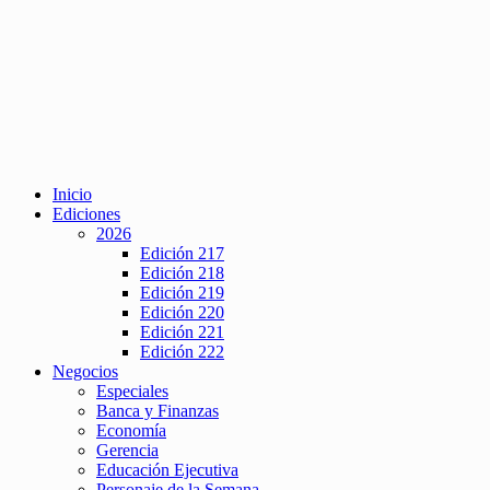
Inicio
Ediciones
2026
Edición 217
Edición 218
Edición 219
Edición 220
Edición 221
Edición 222
Negocios
Especiales
Banca y Finanzas
Economía
Gerencia
Educación Ejecutiva
Personaje de la Semana