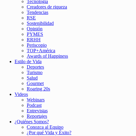
Tecnología
Creadores de riqueza
Tendencias
RSE
Sostenibilidad
Opinión
PYMES
RRHH
Periscopio
TOP+América
Awards of Happiness
Estilo de Vida
Deportes
Turismo
Salud
Gourmet
Roaring 20s
Videos
Webinars
Podcast
Entrevistas
Reportajes
¿Quiénes Somos?
Conozca al Equipo
¿Por qué Vida y Éxito?