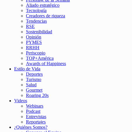
Aliado estratégico
Tecnología
Creadores de riqueza
Tendencias
RSE
Sostenibilidad
Opinión
PYMES
RRHH
Periscopio
TOP+América
Awards of Happiness
Estilo de Vida
Deportes
Turismo
Salud
Gourmet
Roaring 20s
Videos
Webinars
Podcast
Entrevistas
Reportajes
¿Quiénes Somos?