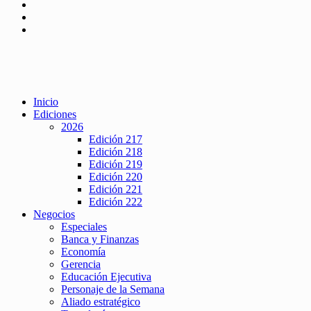
Inicio
Ediciones
2026
Edición 217
Edición 218
Edición 219
Edición 220
Edición 221
Edición 222
Negocios
Especiales
Banca y Finanzas
Economía
Gerencia
Educación Ejecutiva
Personaje de la Semana
Aliado estratégico