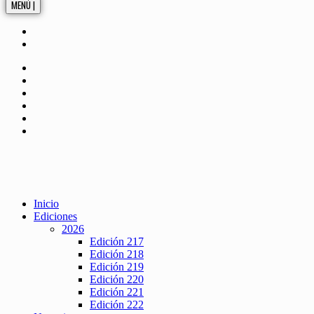
MENÚ |
Inicio
Ediciones
2026
Edición 217
Edición 218
Edición 219
Edición 220
Edición 221
Edición 222