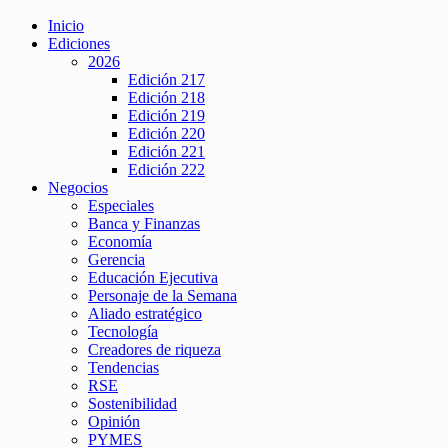
Inicio
Ediciones
2026
Edición 217
Edición 218
Edición 219
Edición 220
Edición 221
Edición 222
Negocios
Especiales
Banca y Finanzas
Economía
Gerencia
Educación Ejecutiva
Personaje de la Semana
Aliado estratégico
Tecnología
Creadores de riqueza
Tendencias
RSE
Sostenibilidad
Opinión
PYMES