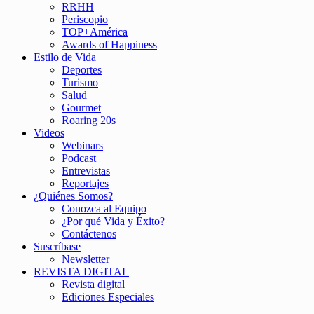
RRHH
Periscopio
TOP+América
Awards of Happiness
Estilo de Vida
Deportes
Turismo
Salud
Gourmet
Roaring 20s
Videos
Webinars
Podcast
Entrevistas
Reportajes
¿Quiénes Somos?
Conozca al Equipo
¿Por qué Vida y Éxito?
Contáctenos
Suscríbase
Newsletter
REVISTA DIGITAL
Revista digital
Ediciones Especiales