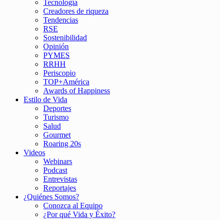
Tecnología
Creadores de riqueza
Tendencias
RSE
Sostenibilidad
Opinión
PYMES
RRHH
Periscopio
TOP+América
Awards of Happiness
Estilo de Vida
Deportes
Turismo
Salud
Gourmet
Roaring 20s
Videos
Webinars
Podcast
Entrevistas
Reportajes
¿Quiénes Somos?
Conozca al Equipo
¿Por qué Vida y Éxito?