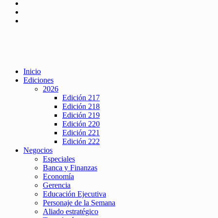
Inicio
Ediciones
2026
Edición 217
Edición 218
Edición 219
Edición 220
Edición 221
Edición 222
Negocios
Especiales
Banca y Finanzas
Economía
Gerencia
Educación Ejecutiva
Personaje de la Semana
Aliado estratégico