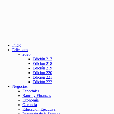
Inicio
Ediciones
2026
Edición 217
Edición 218
Edición 219
Edición 220
Edición 221
Edición 222
Negocios
Especiales
Banca y Finanzas
Economía
Gerencia
Educación Ejecutiva
Personaje de la Semana