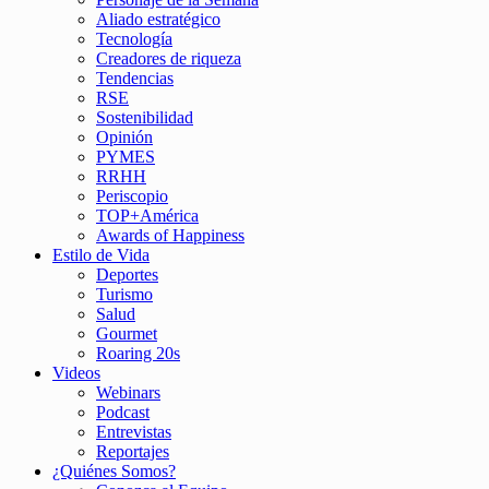
Aliado estratégico
Tecnología
Creadores de riqueza
Tendencias
RSE
Sostenibilidad
Opinión
PYMES
RRHH
Periscopio
TOP+América
Awards of Happiness
Estilo de Vida
Deportes
Turismo
Salud
Gourmet
Roaring 20s
Videos
Webinars
Podcast
Entrevistas
Reportajes
¿Quiénes Somos?