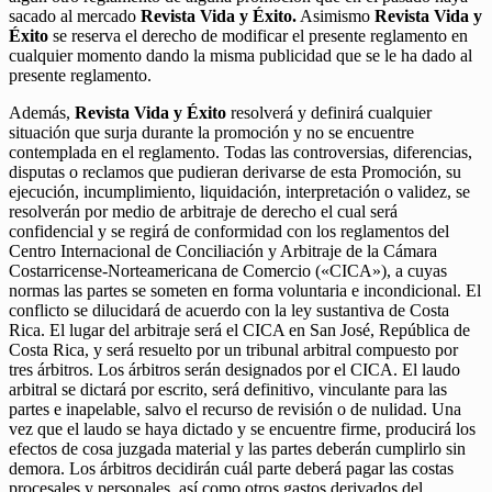
sacado al mercado
Revista Vida y Éxito.
Asimismo
Revista Vida y
Éxito
se reserva el derecho de modificar el presente reglamento en
cualquier momento dando la misma publicidad que se le ha dado al
presente reglamento.
Además,
Revista Vida y Éxito
resolverá y definirá cualquier
situación que surja durante la promoción y no se encuentre
contemplada en el reglamento. Todas las controversias, diferencias,
disputas o reclamos que pudieran derivarse de esta Promoción, su
ejecución, incumplimiento, liquidación, interpretación o validez, se
resolverán por medio de arbitraje de derecho el cual será
confidencial y se regirá de conformidad con los reglamentos del
Centro Internacional de Conciliación y Arbitraje de la Cámara
Costarricense-Norteamericana de Comercio («CICA»), a cuyas
normas las partes se someten en forma voluntaria e incondicional. El
conflicto se dilucidará de acuerdo con la ley sustantiva de Costa
Rica. El lugar del arbitraje será el CICA en San José, República de
Costa Rica, y será resuelto por un tribunal arbitral compuesto por
tres árbitros. Los árbitros serán designados por el CICA. El laudo
arbitral se dictará por escrito, será definitivo, vinculante para las
partes e inapelable, salvo el recurso de revisión o de nulidad. Una
vez que el laudo se haya dictado y se encuentre firme, producirá los
efectos de cosa juzgada material y las partes deberán cumplirlo sin
demora. Los árbitros decidirán cuál parte deberá pagar las costas
procesales y personales, así como otros gastos derivados del