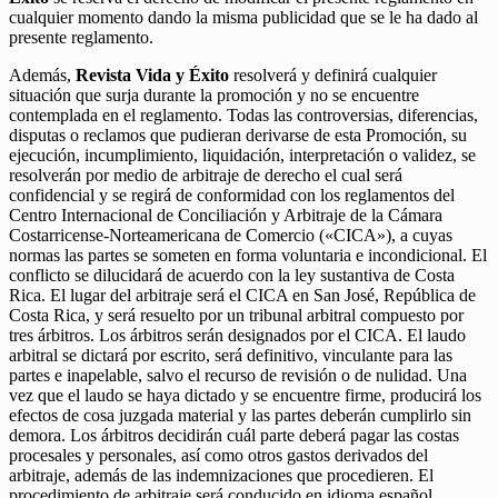
cualquier momento dando la misma publicidad que se le ha dado al
presente reglamento.
Además,
Revista Vida y Éxito
resolverá y definirá cualquier
situación que surja durante la promoción y no se encuentre
contemplada en el reglamento. Todas las controversias, diferencias,
disputas o reclamos que pudieran derivarse de esta Promoción, su
ejecución, incumplimiento, liquidación, interpretación o validez, se
resolverán por medio de arbitraje de derecho el cual será
confidencial y se regirá de conformidad con los reglamentos del
Centro Internacional de Conciliación y Arbitraje de la Cámara
Costarricense-Norteamericana de Comercio («CICA»), a cuyas
normas las partes se someten en forma voluntaria e incondicional. El
conflicto se dilucidará de acuerdo con la ley sustantiva de Costa
Rica. El lugar del arbitraje será el CICA en San José, República de
Costa Rica, y será resuelto por un tribunal arbitral compuesto por
tres árbitros. Los árbitros serán designados por el CICA. El laudo
arbitral se dictará por escrito, será definitivo, vinculante para las
partes e inapelable, salvo el recurso de revisión o de nulidad. Una
vez que el laudo se haya dictado y se encuentre firme, producirá los
efectos de cosa juzgada material y las partes deberán cumplirlo sin
demora. Los árbitros decidirán cuál parte deberá pagar las costas
procesales y personales, así como otros gastos derivados del
arbitraje, además de las indemnizaciones que procedieren. El
procedimiento de arbitraje será conducido en idioma español.