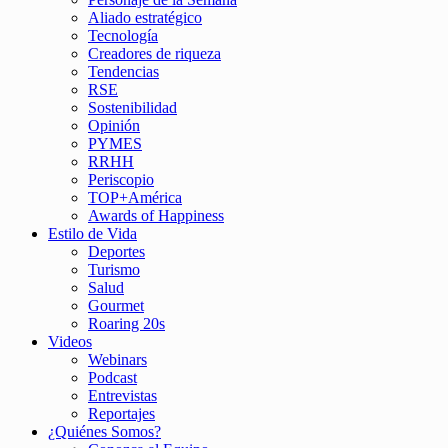
Aliado estratégico
Tecnología
Creadores de riqueza
Tendencias
RSE
Sostenibilidad
Opinión
PYMES
RRHH
Periscopio
TOP+América
Awards of Happiness
Estilo de Vida
Deportes
Turismo
Salud
Gourmet
Roaring 20s
Videos
Webinars
Podcast
Entrevistas
Reportajes
¿Quiénes Somos?