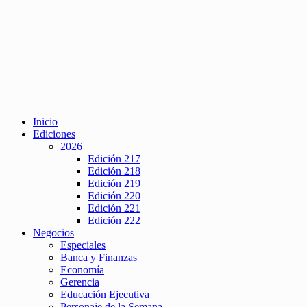
Inicio
Ediciones
2026
Edición 217
Edición 218
Edición 219
Edición 220
Edición 221
Edición 222
Negocios
Especiales
Banca y Finanzas
Economía
Gerencia
Educación Ejecutiva
Personaje de la Semana