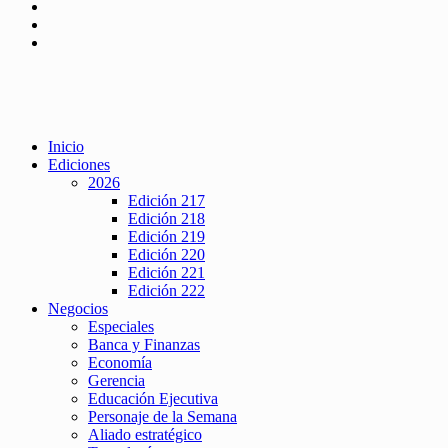
Inicio
Ediciones
2026
Edición 217
Edición 218
Edición 219
Edición 220
Edición 221
Edición 222
Negocios
Especiales
Banca y Finanzas
Economía
Gerencia
Educación Ejecutiva
Personaje de la Semana
Aliado estratégico