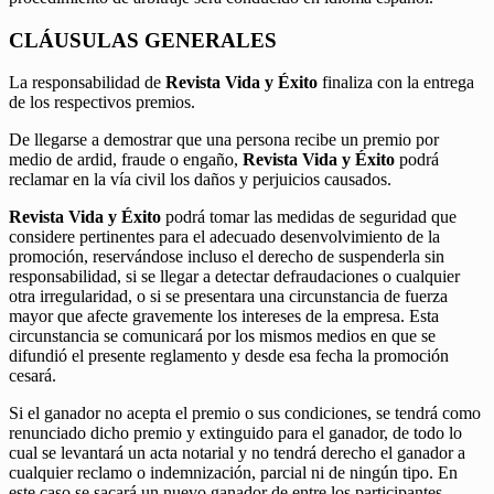
CLÁUSULAS GENERALES
La responsabilidad de
Revista Vida y Éxito
finaliza con la entrega
de los respectivos premios.
De llegarse a demostrar que una persona recibe un premio por
medio de ardid, fraude o engaño,
Revista Vida y Éxito
podrá
reclamar en la vía civil los daños y perjuicios causados.
Revista Vida y Éxito
podrá tomar las medidas de seguridad que
considere pertinentes para el adecuado desenvolvimiento de la
promoción, reservándose incluso el derecho de suspenderla sin
responsabilidad, si se llegar a detectar defraudaciones o cualquier
otra irregularidad, o si se presentara una circunstancia de fuerza
mayor que afecte gravemente los intereses de la empresa. Esta
circunstancia se comunicará por los mismos medios en que se
difundió el presente reglamento y desde esa fecha la promoción
cesará.
Si el ganador no acepta el premio o sus condiciones, se tendrá como
renunciado dicho premio y extinguido para el ganador, de todo lo
cual se levantará un acta notarial y no tendrá derecho el ganador a
cualquier reclamo o indemnización, parcial ni de ningún tipo. En
este caso se sacará un nuevo ganador de entre los participantes.