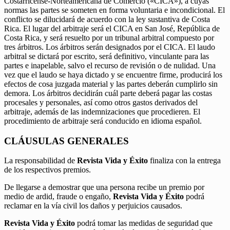
Costarricense-Norteamericana de Comercio («CICA»), a cuyas
normas las partes se someten en forma voluntaria e incondicional. El
conflicto se dilucidará de acuerdo con la ley sustantiva de Costa
Rica. El lugar del arbitraje será el CICA en San José, República de
Costa Rica, y será resuelto por un tribunal arbitral compuesto por
tres árbitros. Los árbitros serán designados por el CICA. El laudo
arbitral se dictará por escrito, será definitivo, vinculante para las
partes e inapelable, salvo el recurso de revisión o de nulidad. Una
vez que el laudo se haya dictado y se encuentre firme, producirá los
efectos de cosa juzgada material y las partes deberán cumplirlo sin
demora. Los árbitros decidirán cuál parte deberá pagar las costas
procesales y personales, así como otros gastos derivados del
arbitraje, además de las indemnizaciones que procedieren. El
procedimiento de arbitraje será conducido en idioma español.
CLÁUSULAS GENERALES
La responsabilidad de
Revista Vida y Éxito
finaliza con la entrega
de los respectivos premios.
De llegarse a demostrar que una persona recibe un premio por
medio de ardid, fraude o engaño,
Revista Vida y Éxito
podrá
reclamar en la vía civil los daños y perjuicios causados.
Revista Vida y Éxito
podrá tomar las medidas de seguridad que