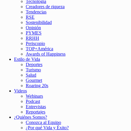
Tecnología
Creadores de riqueza
Tendencias
RSE
Sostenibilidad
Opinión
PYMES
RRHH
Periscopio
TOP+América
Awards of Happiness
Estilo de Vida
Deportes
Turismo
Salud
Gourmet
Roaring 20s
Videos
Webinars
Podcast
Entrevistas
Reportajes
¿Quiénes Somos?
Conozca al Equipo
¿Por qué Vida y Éxito?