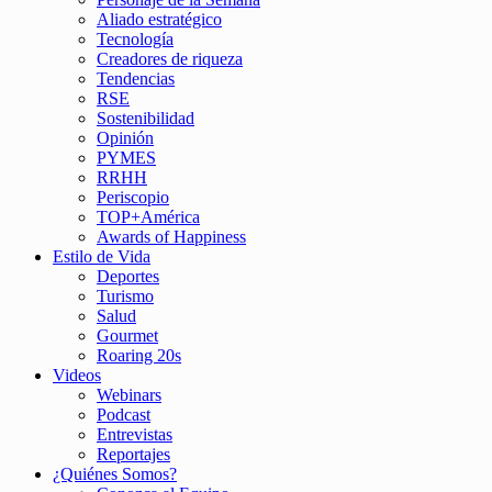
Aliado estratégico
Tecnología
Creadores de riqueza
Tendencias
RSE
Sostenibilidad
Opinión
PYMES
RRHH
Periscopio
TOP+América
Awards of Happiness
Estilo de Vida
Deportes
Turismo
Salud
Gourmet
Roaring 20s
Videos
Webinars
Podcast
Entrevistas
Reportajes
¿Quiénes Somos?