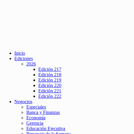
Inicio
Ediciones
2026
Edición 217
Edición 218
Edición 219
Edición 220
Edición 221
Edición 222
Negocios
Especiales
Banca y Finanzas
Economía
Gerencia
Educación Ejecutiva
Personaje de la Semana