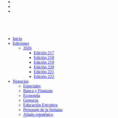
Inicio
Ediciones
2026
Edición 217
Edición 218
Edición 219
Edición 220
Edición 221
Edición 222
Negocios
Especiales
Banca y Finanzas
Economía
Gerencia
Educación Ejecutiva
Personaje de la Semana
Aliado estratégico