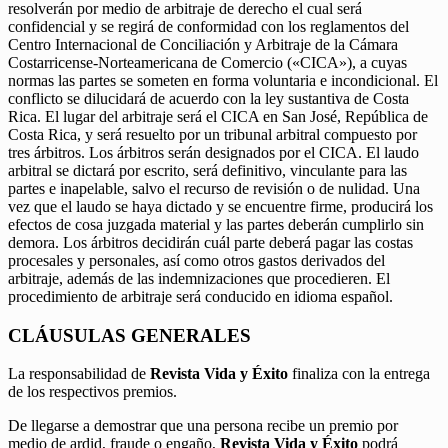
resolverán por medio de arbitraje de derecho el cual será
confidencial y se regirá de conformidad con los reglamentos del
Centro Internacional de Conciliación y Arbitraje de la Cámara
Costarricense-Norteamericana de Comercio («CICA»), a cuyas
normas las partes se someten en forma voluntaria e incondicional. El
conflicto se dilucidará de acuerdo con la ley sustantiva de Costa
Rica. El lugar del arbitraje será el CICA en San José, República de
Costa Rica, y será resuelto por un tribunal arbitral compuesto por
tres árbitros. Los árbitros serán designados por el CICA. El laudo
arbitral se dictará por escrito, será definitivo, vinculante para las
partes e inapelable, salvo el recurso de revisión o de nulidad. Una
vez que el laudo se haya dictado y se encuentre firme, producirá los
efectos de cosa juzgada material y las partes deberán cumplirlo sin
demora. Los árbitros decidirán cuál parte deberá pagar las costas
procesales y personales, así como otros gastos derivados del
arbitraje, además de las indemnizaciones que procedieren. El
procedimiento de arbitraje será conducido en idioma español.
CLÁUSULAS GENERALES
La responsabilidad de
Revista Vida y Éxito
finaliza con la entrega
de los respectivos premios.
De llegarse a demostrar que una persona recibe un premio por
medio de ardid, fraude o engaño,
Revista Vida y Éxito
podrá