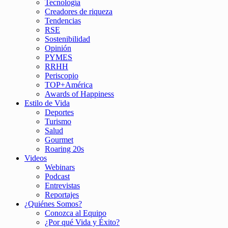
Tecnología
Creadores de riqueza
Tendencias
RSE
Sostenibilidad
Opinión
PYMES
RRHH
Periscopio
TOP+América
Awards of Happiness
Estilo de Vida
Deportes
Turismo
Salud
Gourmet
Roaring 20s
Videos
Webinars
Podcast
Entrevistas
Reportajes
¿Quiénes Somos?
Conozca al Equipo
¿Por qué Vida y Éxito?