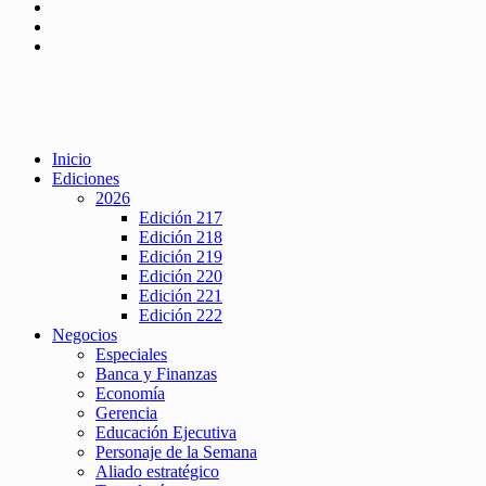
Inicio
Ediciones
2026
Edición 217
Edición 218
Edición 219
Edición 220
Edición 221
Edición 222
Negocios
Especiales
Banca y Finanzas
Economía
Gerencia
Educación Ejecutiva
Personaje de la Semana
Aliado estratégico