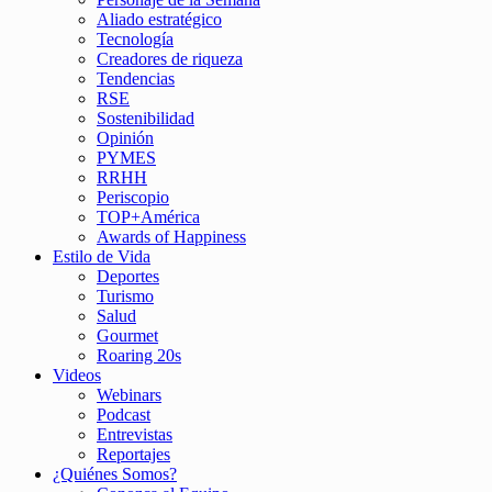
Aliado estratégico
Tecnología
Creadores de riqueza
Tendencias
RSE
Sostenibilidad
Opinión
PYMES
RRHH
Periscopio
TOP+América
Awards of Happiness
Estilo de Vida
Deportes
Turismo
Salud
Gourmet
Roaring 20s
Videos
Webinars
Podcast
Entrevistas
Reportajes
¿Quiénes Somos?