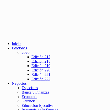
Inicio
Ediciones
2026
Edición 217
Edición 218
Edición 219
Edición 220
Edición 221
Edición 222
Negocios
Especiales
Banca y Finanzas
Economía
Gerencia
Educación Ejecutiva
Personaje de la Semana