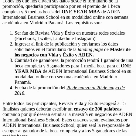
Todos los que nos envíen sus datos desde el formulario de la
promoción, quedarán participando por en el premio de 1 beca
completa y 5 medias becas del
ONE YEAR MBA
de ADEN
International Business School en su modalidad online con semana
académica en Madrid o Panamá. Los requisitos son:
Ser fan de Revista Vida y Éxito en nuestras redes sociales
(Facebook, Twitter, Linkedin e Instagram).
Ingresar al link de la publicación y enviarnos los datos
solicitados en el formulario de la
landing page
de
Máster de
los negocios con Vida y Éxito y ADEN.
Cantidad de ganadores: la promoción tendrá 1 ganador de una
beca completa y 5 ganadores para 1 media beca para el
ONE
YEAR MBA
de ADEN International Business School en su
modalidad online con semana académica en Madrid o
Panamá.
Fecha de la promoción del
20 de marzo al 20 de mayo de
2018.
Entre todos los participantes, Revista Vida y Éxito escogerá a 15
finalistas quienes deberán escribir un
ensayo de 300 palabras
contando por qué desean estudiar la maestría en negocios de ADEN
International Business School. Estos ensayos serán evaluados por
ADEN International Business School, quien será la responsable de
escoger al ganador de la beca completa y a los 5 ganadores de las