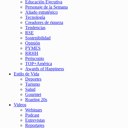
Educación Ejecutiva
Personaje de la Semana
Aliado estratégico
Tecnología
Creadores de riqueza
Tendencias
RSE
Sostenibilidad
Opinión
PYMES
RRHH
Periscopio
TOP+América
Awards of Happiness
Estilo de Vida
Deportes
Turismo
Salud
Gourmet
Roaring 20s
Videos
Webinars
Podcast
Entrevistas
Reportajes