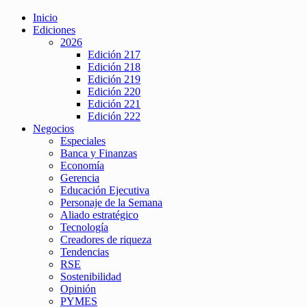
Inicio
Ediciones
2026
Edición 217
Edición 218
Edición 219
Edición 220
Edición 221
Edición 222
Negocios
Especiales
Banca y Finanzas
Economía
Gerencia
Educación Ejecutiva
Personaje de la Semana
Aliado estratégico
Tecnología
Creadores de riqueza
Tendencias
RSE
Sostenibilidad
Opinión
PYMES