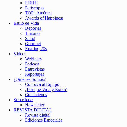
RRHH
Periscopio
TOP+América
Awards of Happiness
Estilo de Vida
Deportes
Turismo
Salud
Gourmet
Roaring 20s
Videos
Webinars
Podcast
Entrevistas
Reportajes
¿Quiénes Somos?
Conozca al Equipo
¿Por qué Vida y Éxito?
Contáctenos
Suscríbase
Newsletter
REVISTA DIGITAL
Revista digital
Ediciones Especiales