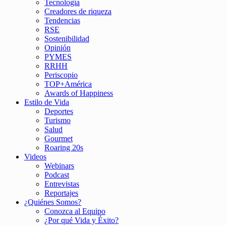
Tecnología
Creadores de riqueza
Tendencias
RSE
Sostenibilidad
Opinión
PYMES
RRHH
Periscopio
TOP+América
Awards of Happiness
Estilo de Vida
Deportes
Turismo
Salud
Gourmet
Roaring 20s
Videos
Webinars
Podcast
Entrevistas
Reportajes
¿Quiénes Somos?
Conozca al Equipo
¿Por qué Vida y Éxito?