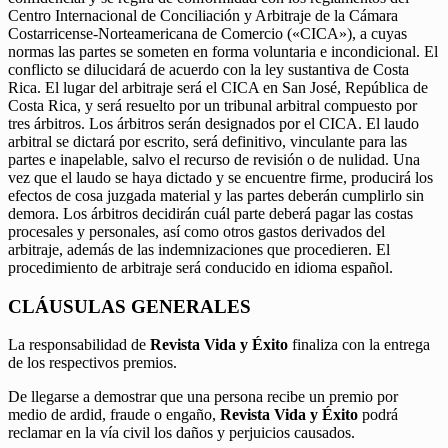
Centro Internacional de Conciliación y Arbitraje de la Cámara
Costarricense-Norteamericana de Comercio («CICA»), a cuyas
normas las partes se someten en forma voluntaria e incondicional. El
conflicto se dilucidará de acuerdo con la ley sustantiva de Costa
Rica. El lugar del arbitraje será el CICA en San José, República de
Costa Rica, y será resuelto por un tribunal arbitral compuesto por
tres árbitros. Los árbitros serán designados por el CICA. El laudo
arbitral se dictará por escrito, será definitivo, vinculante para las
partes e inapelable, salvo el recurso de revisión o de nulidad. Una
vez que el laudo se haya dictado y se encuentre firme, producirá los
efectos de cosa juzgada material y las partes deberán cumplirlo sin
demora. Los árbitros decidirán cuál parte deberá pagar las costas
procesales y personales, así como otros gastos derivados del
arbitraje, además de las indemnizaciones que procedieren. El
procedimiento de arbitraje será conducido en idioma español.
CLÁUSULAS GENERALES
La responsabilidad de
Revista Vida y Éxito
finaliza con la entrega
de los respectivos premios.
De llegarse a demostrar que una persona recibe un premio por
medio de ardid, fraude o engaño,
Revista Vida y Éxito
podrá
reclamar en la vía civil los daños y perjuicios causados.