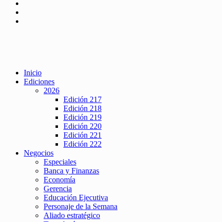
Inicio
Ediciones
2026
Edición 217
Edición 218
Edición 219
Edición 220
Edición 221
Edición 222
Negocios
Especiales
Banca y Finanzas
Economía
Gerencia
Educación Ejecutiva
Personaje de la Semana
Aliado estratégico