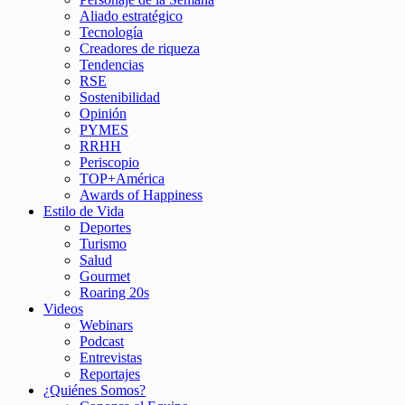
Aliado estratégico
Tecnología
Creadores de riqueza
Tendencias
RSE
Sostenibilidad
Opinión
PYMES
RRHH
Periscopio
TOP+América
Awards of Happiness
Estilo de Vida
Deportes
Turismo
Salud
Gourmet
Roaring 20s
Videos
Webinars
Podcast
Entrevistas
Reportajes
¿Quiénes Somos?