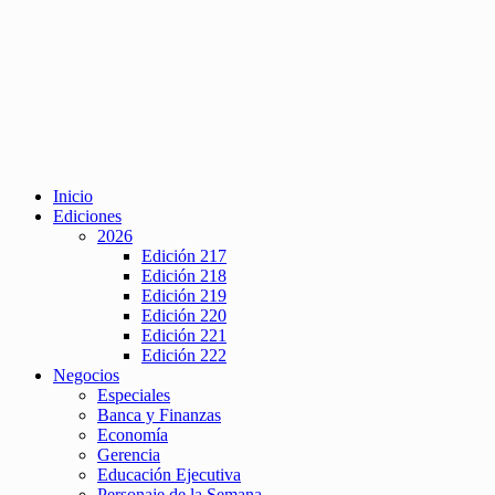
Inicio
Ediciones
2026
Edición 217
Edición 218
Edición 219
Edición 220
Edición 221
Edición 222
Negocios
Especiales
Banca y Finanzas
Economía
Gerencia
Educación Ejecutiva
Personaje de la Semana