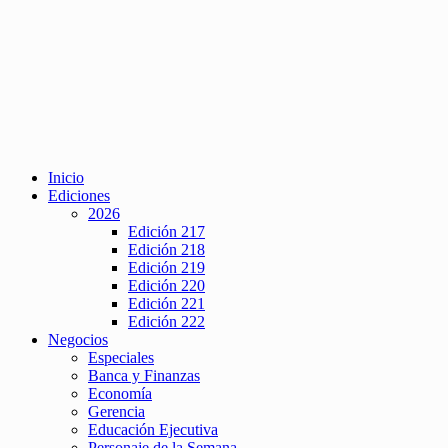
Inicio
Ediciones
2026
Edición 217
Edición 218
Edición 219
Edición 220
Edición 221
Edición 222
Negocios
Especiales
Banca y Finanzas
Economía
Gerencia
Educación Ejecutiva
Personaje de la Semana