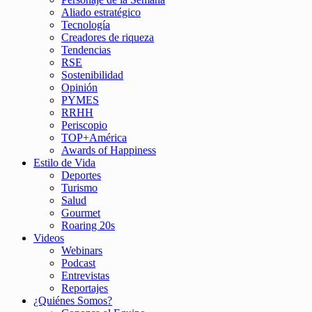
Aliado estratégico
Tecnología
Creadores de riqueza
Tendencias
RSE
Sostenibilidad
Opinión
PYMES
RRHH
Periscopio
TOP+América
Awards of Happiness
Estilo de Vida
Deportes
Turismo
Salud
Gourmet
Roaring 20s
Videos
Webinars
Podcast
Entrevistas
Reportajes
¿Quiénes Somos?