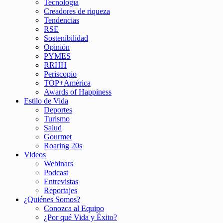
Tecnología
Creadores de riqueza
Tendencias
RSE
Sostenibilidad
Opinión
PYMES
RRHH
Periscopio
TOP+América
Awards of Happiness
Estilo de Vida
Deportes
Turismo
Salud
Gourmet
Roaring 20s
Videos
Webinars
Podcast
Entrevistas
Reportajes
¿Quiénes Somos?
Conozca al Equipo
¿Por qué Vida y Éxito?