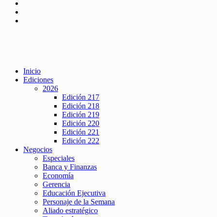
Inicio
Ediciones
2026
Edición 217
Edición 218
Edición 219
Edición 220
Edición 221
Edición 222
Negocios
Especiales
Banca y Finanzas
Economía
Gerencia
Educación Ejecutiva
Personaje de la Semana
Aliado estratégico