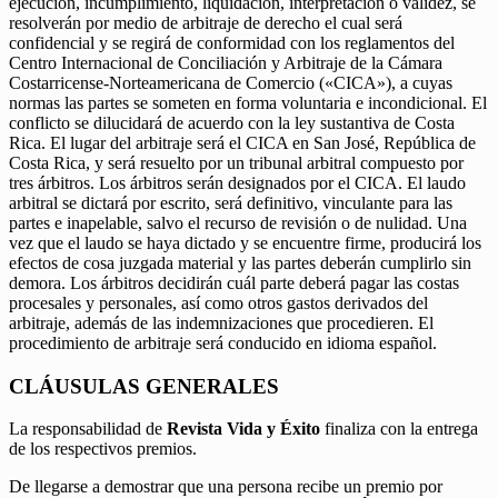
ejecución, incumplimiento, liquidación, interpretación o validez, se
resolverán por medio de arbitraje de derecho el cual será
confidencial y se regirá de conformidad con los reglamentos del
Centro Internacional de Conciliación y Arbitraje de la Cámara
Costarricense-Norteamericana de Comercio («CICA»), a cuyas
normas las partes se someten en forma voluntaria e incondicional. El
conflicto se dilucidará de acuerdo con la ley sustantiva de Costa
Rica. El lugar del arbitraje será el CICA en San José, República de
Costa Rica, y será resuelto por un tribunal arbitral compuesto por
tres árbitros. Los árbitros serán designados por el CICA. El laudo
arbitral se dictará por escrito, será definitivo, vinculante para las
partes e inapelable, salvo el recurso de revisión o de nulidad. Una
vez que el laudo se haya dictado y se encuentre firme, producirá los
efectos de cosa juzgada material y las partes deberán cumplirlo sin
demora. Los árbitros decidirán cuál parte deberá pagar las costas
procesales y personales, así como otros gastos derivados del
arbitraje, además de las indemnizaciones que procedieren. El
procedimiento de arbitraje será conducido en idioma español.
CLÁUSULAS GENERALES
La responsabilidad de
Revista Vida y Éxito
finaliza con la entrega
de los respectivos premios.
De llegarse a demostrar que una persona recibe un premio por